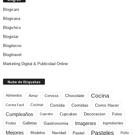
Blogicars
Blogicasa
Blogichics
Blogistar
Blogitecno
Blogitravel
Marketing Digital & Publicidad Online
Nube de Etiquetas
Cocina
Arroz
Alimentos
Chocolate
Cerveza
Comida
Comidas
Como Hacer
Cocinar
Cocina Facil
Cumpleaños
Cupcakes
Fotos
Decoracion
Cupcake
Imagenes
Gastronomia
Frutas
Galletas
Ingredientes
Pasteles
Mejores
Modelos
Navidad
Pastel
Pollo