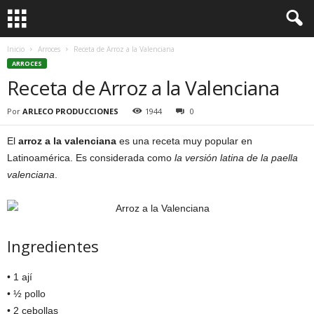
Inicio
Arroces
Receta de Arroz a la Valenciana
ARROCES
Receta de Arroz a la Valenciana
Por
ARLECO PRODUCCIONES
1944
0
El
arroz a la valenciana
es una receta muy popular en
Latinoamérica. Es considerada como
la versión latina de la paella
valenciana
.
Ingredientes
• 1 ají
• ½ pollo
• 2 cebollas