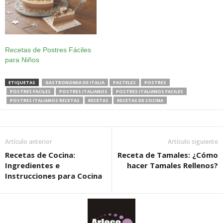
Recetas de Postres Fáciles
para Niños
ETIQUETAS
GASTRONOMIA DE ITALIA
PASTELES
POSTRES
POSTRES FACILES
POSTRES ITALIANOS
POSTRES ITALIANOS FACILES
POSTRES ITALIANOS RECETAS
RECETAS
RECETAS DE COCINA
Artículo anterior
Artículo siguiente
Recetas de Cocina:
Receta de Tamales: ¿Cómo
Ingredientes e
hacer Tamales Rellenos?
Instrucciones para Cocina