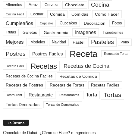
Cocina
Arroz
Alimentos
Chocolate
Cerveza
Comida
Comidas
Como Hacer
Cocinar
Cocina Facil
Cumpleaños
Cupcakes
Fotos
Decoracion
Cupcake
Imagenes
Gastronomia
Frutas
Galletas
Ingredientes
Pasteles
Mejores
Modelos
Navidad
Pastel
Pollo
Receta
Postres
Postres Faciles
Receta de Torta
Recetas
Recetas de Cocina
Receta Facil
Recetas de Comida
Recetas de Cocina Faciles
Recetas de Tortas
Recetas de Postres
Recetas Faciles
Tortas
Torta
Restaurante
Restaurant
Restaurantes
Tortas Decoradas
Tortas de Cumpleaños
Lo Último
Chocolate de Dubai: ¿Cómo se Hace? e Ingredientes