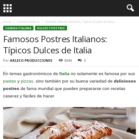
Inicio
Comida Italiana
Famosos Postres Italianos: Típicos Dulces de Italia
COMIDA ITALIANA
DULCES Y POSTRES
Famosos Postres Italianos:
Típicos Dulces de Italia
Por
ARLECO PRODUCCIONES
3044
0
En temas gastronómicos de
Italia
no solamente es famosa por sus
pastas
y
pizzas
, sino también por su buena variedad de
deliciosos
postres
de fama mundial que pueden prepararse con recetas
caseras y fáciles de hacer.