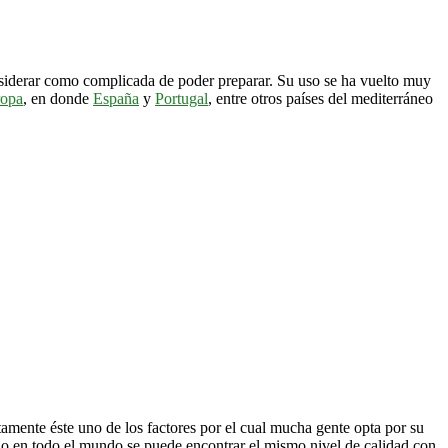
siderar como complicada de poder preparar. Su uso se ha vuelto muy
opa
, en donde
España
y
Portugal
, entre otros países del mediterráneo
amente éste uno de los factores por el cual mucha gente opta por su
no en todo el mundo se puede encontrar el mismo nivel de calidad con