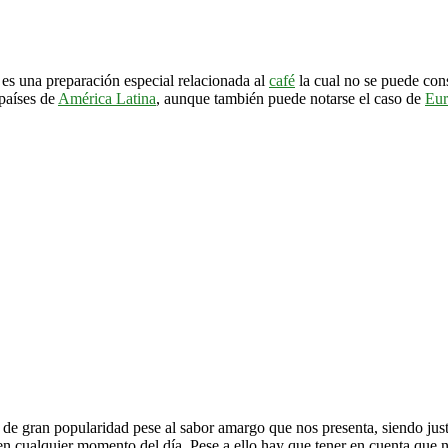
, es una preparación especial relacionada al
café
la cual no se puede con
 países de
América Latina
, aunque también puede notarse el caso de
Eur
de gran popularidad pese al sabor amargo que nos presenta, siendo just
n cualquier momento del día. Pese a ello hay que tener en cuenta que 