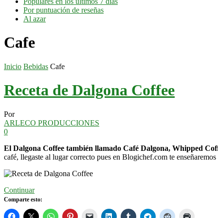
Populares en los últimos 7 días
Por puntuación de reseñas
Al azar
Cafe
Inicio
Bebidas
Cafe
Receta de Dalgona Coffee
Por
ARLECO PRODUCCIONES
0
El Dalgona Coffee también llamado Café Dalgona, Whipped Coffe
café, llegaste al lugar correcto pues en Blogichef.com te enseñaremos 
Continuar
Comparte esto: