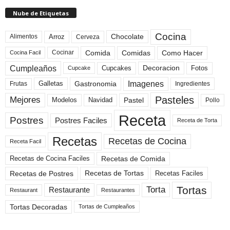
Nube de Etiquetas
Cocina
Arroz
Alimentos
Chocolate
Cerveza
Comida
Comidas
Como Hacer
Cocinar
Cocina Facil
Cumpleaños
Cupcakes
Fotos
Decoracion
Cupcake
Imagenes
Gastronomia
Frutas
Galletas
Ingredientes
Pasteles
Mejores
Modelos
Navidad
Pastel
Pollo
Receta
Postres
Postres Faciles
Receta de Torta
Recetas
Recetas de Cocina
Receta Facil
Recetas de Comida
Recetas de Cocina Faciles
Recetas de Tortas
Recetas de Postres
Recetas Faciles
Tortas
Torta
Restaurante
Restaurant
Restaurantes
Tortas Decoradas
Tortas de Cumpleaños