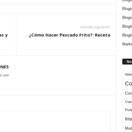
Blogi
Blogi
Blogi
Artículo siguiente
as y
¿Cómo Hacer Pescado Frito?: Receta
Blogit
Marke
Nu
ONES
Alim
es.com
Co
Com
Cup
Frut
Im
Mod