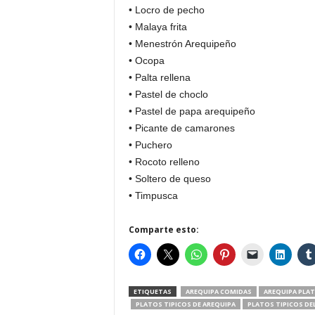
• Locro de pecho
• Malaya frita
• Menestrón Arequipeño
• Ocopa
• Palta rellena
• Pastel de choclo
• Pastel de papa arequipeño
• Picante de camarones
• Puchero
• Rocoto relleno
• Soltero de queso
• Timpusca
Comparte esto:
ETIQUETAS
AREQUIPA COMIDAS
AREQUIPA PLAT
PLATOS TIPICOS DE AREQUIPA
PLATOS TIPICOS DE