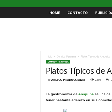
HOME
CONTACTO
PUBLICID
Inicio
Comida Peruana
Platos Típicos de Arequipa:
COMIDA PERUANA
Platos Típicos de 
Por
ARLECO PRODUCCIONES
2380
La
gastronomía de
Arequipa
es una de 
tener bastante aderezo en sus comidas