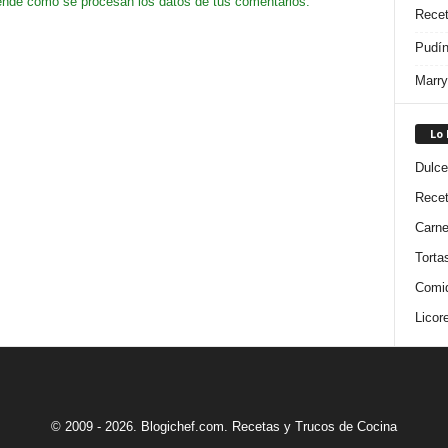
nde cómo se procesan los datos de tus comentarios.
Recet
Pudín
Marry
Lo
Dulce
Rece
Carn
Torta
Comi
Licor
© 2009 - 2026. Blogichef.com. Recetas y Trucos de Cocina