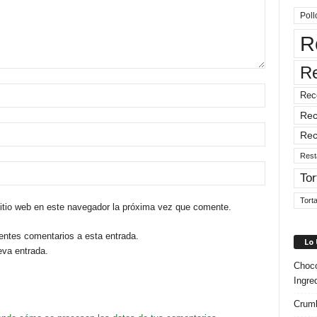
Poll
R
R
Rec
Rec
Rec
Rest
Tor
Tort
sitio web en este navegador la próxima vez que comente.
ientes comentarios a esta entrada.
Lo
eva entrada.
Choco
Ingre
Crumb