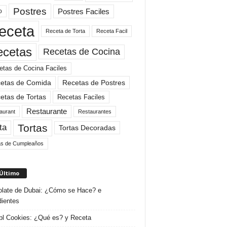
Postres
Postres Faciles
o
eceta
Receta de Torta
Receta Facil
ecetas
Recetas de Cocina
etas de Cocina Faciles
etas de Comida
Recetas de Postres
etas de Tortas
Recetas Faciles
Restaurante
aurant
Restaurantes
Tortas
ta
Tortas Decoradas
as de Cumpleaños
 Último
late de Dubai: ¿Cómo se Hace? e
dientes
l Cookies: ¿Qué es? y Receta