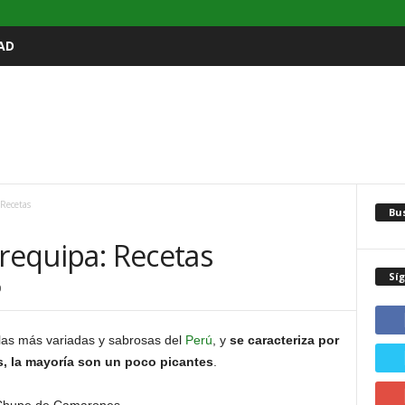
AD
 Recetas
Bu
Arequipa: Recetas
Sí
0
las más variadas y sabrosas del
Perú
, y
se caracteriza por
, la mayoría son un poco picantes
.