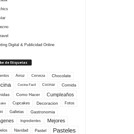
chics
star
tecno
ravel
ting Digital & Publicidad Online
be de Etiquetas
Arroz
entos
Chocolate
Cerveza
cina
Comida
Cocinar
Cocina Facil
Cumpleaños
idas
Como Hacer
Cupcakes
Fotos
Decoracion
cake
Gastronomia
as
Galletas
Mejores
agenes
Ingredientes
Pasteles
elos
Navidad
Pastel