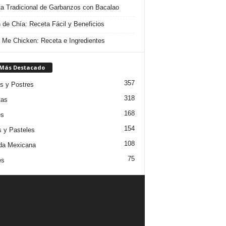
a Tradicional de Garbanzos con Bacalao
 de Chía: Receta Fácil y Beneficios
 Me Chicken: Receta e Ingredientes
 Más Destacado
357
s y Postres
318
tas
168
es
154
s y Pasteles
108
da Mexicana
75
es