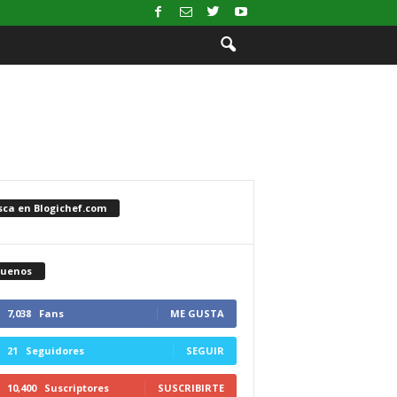
sca en Blogichef.com
guenos
7,038
Fans
ME GUSTA
21
Seguidores
SEGUIR
10,400
Suscriptores
SUSCRIBIRTE