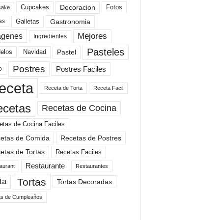
Cupcakes
Fotos
Decoracion
cake
Gastronomia
as
Galletas
Mejores
agenes
Ingredientes
Pasteles
elos
Navidad
Pastel
Postres
Postres Faciles
o
eceta
Receta de Torta
Receta Facil
ecetas
Recetas de Cocina
etas de Cocina Faciles
etas de Comida
Recetas de Postres
etas de Tortas
Recetas Faciles
Restaurante
aurant
Restaurantes
Tortas
ta
Tortas Decoradas
as de Cumpleaños