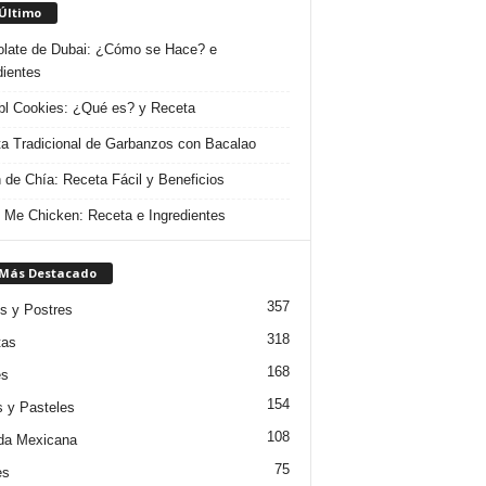
 Último
late de Dubai: ¿Cómo se Hace? e
dientes
l Cookies: ¿Qué es? y Receta
a Tradicional de Garbanzos con Bacalao
 de Chía: Receta Fácil y Beneficios
 Me Chicken: Receta e Ingredientes
 Más Destacado
357
s y Postres
318
tas
168
es
154
s y Pasteles
108
da Mexicana
75
es