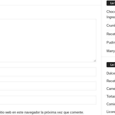
Lo
Choco
Ingre
Crumb
Recet
Pudín
Marry
Lo
Dulce
Rece
Carn
Torta
Comi
Licor
sitio web en este navegador la próxima vez que comente.