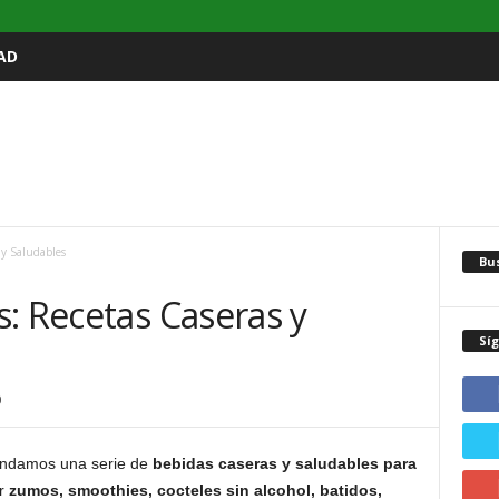
AD
 y Saludables
Bu
: Recetas Caseras y
Sí
0
mendamos una serie de
bebidas caseras y saludables para
ar
zumos, smoothies, cocteles sin alcohol, batidos,