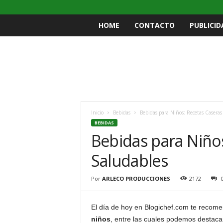
HOME
CONTACTO
PUBLICID
Inicio
Bebidas
Bebidas para Niños: Recetas Caseras
BEBIDAS
Bebidas para Niños
Saludables
Por
ARLECO PRODUCCIONES
2172
El día de hoy en Blogichef.com te reco
niños
, entre las cuales podemos destac