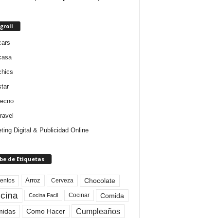
groll
cars
casa
chics
star
tecno
ravel
ting Digital & Publicidad Online
be de Etiquetas
Arroz
entos
Chocolate
Cerveza
cina
Comida
Cocinar
Cocina Facil
Cumpleaños
idas
Como Hacer