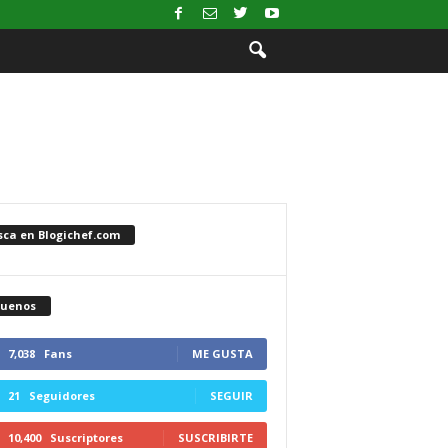
sca en Blogichef.com
guenos
7,038
Fans
ME GUSTA
21
Seguidores
SEGUIR
10,400
Suscriptores
SUSCRIBIRTE