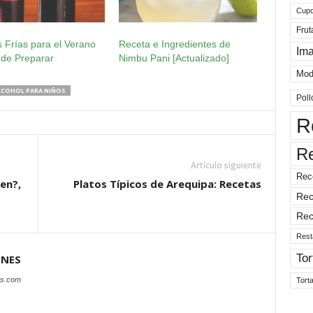
Cup
Frut
 Frías para el Verano
Receta e Ingredientes de
Im
 de Preparar
Nimbu Pani [Actualizado]
Mod
ALCOHOL PARA NIÑOS
Poll
R
R
Artículo siguiente
Rec
en?,
Platos Típicos de Arequipa: Recetas
Rec
Rec
Rest
Tor
ONES
es.com
Tort