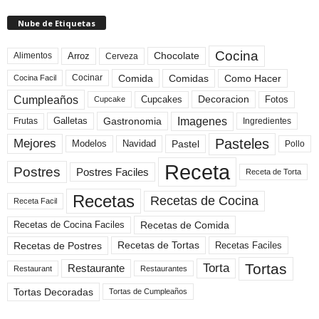
Nube de Etiquetas
Cocina
Arroz
Alimentos
Chocolate
Cerveza
Comida
Comidas
Como Hacer
Cocinar
Cocina Facil
Cumpleaños
Cupcakes
Fotos
Decoracion
Cupcake
Imagenes
Gastronomia
Frutas
Galletas
Ingredientes
Pasteles
Mejores
Modelos
Navidad
Pastel
Pollo
Receta
Postres
Postres Faciles
Receta de Torta
Recetas
Recetas de Cocina
Receta Facil
Recetas de Comida
Recetas de Cocina Faciles
Recetas de Tortas
Recetas de Postres
Recetas Faciles
Tortas
Torta
Restaurante
Restaurant
Restaurantes
Tortas Decoradas
Tortas de Cumpleaños