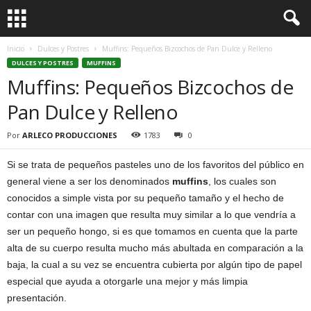
Inicio
Dulces y Postres
Muffins: Pequeños Bizcochos de Pan Dulce y Relleno
DULCES Y POSTRES
MUFFINS
Muffins: Pequeños Bizcochos de
Pan Dulce y Relleno
Por
ARLECO PRODUCCIONES
1783
0
Si se trata de pequeños pasteles uno de los favoritos del público en
general viene a ser los denominados
muffins
, los cuales son
conocidos a simple vista por su pequeño tamaño y el hecho de
contar con una imagen que resulta muy similar a lo que vendría a
ser un pequeño hongo, si es que tomamos en cuenta que la parte
alta de su cuerpo resulta mucho más abultada en comparación a la
baja, la cual a su vez se encuentra cubierta por algún tipo de papel
especial que ayuda a otorgarle una mejor y más limpia
presentación.