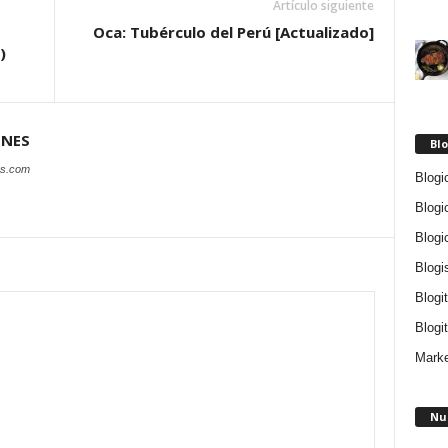
Artículo siguiente
Oca: Tubérculo del Perú [Actualizado]
)
ONES
Blo
es.com
Blogi
Blogi
Blogi
Blogi
Blogi
Blogit
Marke
Nu