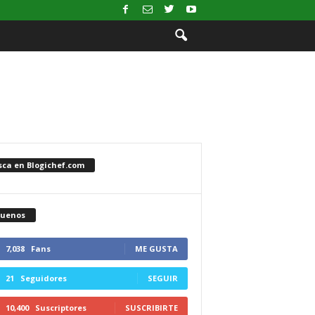
sca en Blogichef.com
guenos
7,038
Fans
ME GUSTA
21
Seguidores
SEGUIR
10,400
Suscriptores
SUSCRIBIRTE