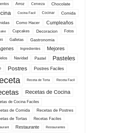
Arroz
entos
Chocolate
Cerveza
cina
Comida
Cocinar
Cocina Facil
Cumpleaños
idas
Como Hacer
Cupcakes
Fotos
Decoracion
cake
Gastronomia
as
Galletas
Mejores
agenes
Ingredientes
Pasteles
elos
Navidad
Pastel
Postres
Postres Faciles
o
eceta
Receta de Torta
Receta Facil
ecetas
Recetas de Cocina
etas de Cocina Faciles
etas de Comida
Recetas de Postres
etas de Tortas
Recetas Faciles
Restaurante
aurant
Restaurantes