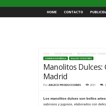
HOME
CONTACTO
PUBLICID
Inicio
Comida Española
Manolitos Dulces: Croissan
COMIDA ESPAÑOLA
DULCES Y POSTRES
Manolitos Dulces: 
Madrid
Por
ARLECO PRODUCCIONES
2031
Los manolitos dulces son bollos artes
sabrosos y jugosos, elaborados con deli