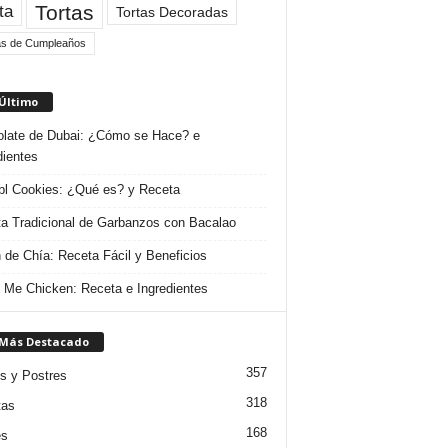
Tortas
ta
Tortas Decoradas
as de Cumpleaños
 Último
late de Dubai: ¿Cómo se Hace? e
dientes
l Cookies: ¿Qué es? y Receta
a Tradicional de Garbanzos con Bacalao
 de Chía: Receta Fácil y Beneficios
 Me Chicken: Receta e Ingredientes
 Más Destacado
357
s y Postres
318
tas
168
es