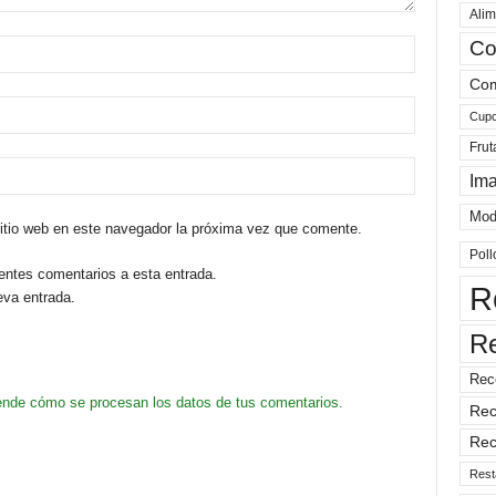
Alim
Co
Com
Cup
Frut
Im
Mod
sitio web en este navegador la próxima vez que comente.
Poll
ientes comentarios a esta entrada.
R
eva entrada.
R
Rec
nde cómo se procesan los datos de tus comentarios.
Rec
Rec
Rest