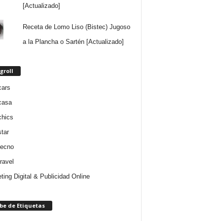
[Actualizado]
Receta de Lomo Liso (Bistec) Jugoso
a la Plancha o Sartén [Actualizado]
groll
cars
casa
chics
star
tecno
ravel
ting Digital & Publicidad Online
be de Etiquetas