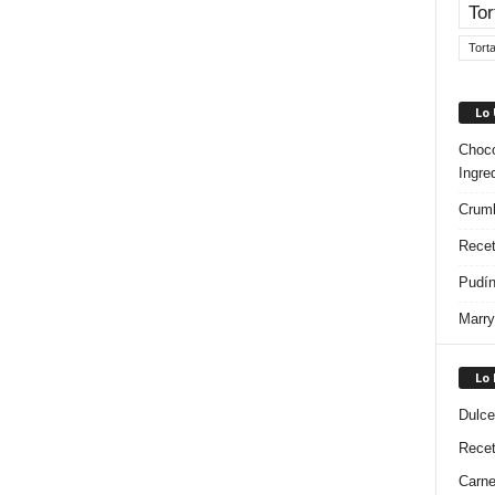
Tor
Tort
Lo
Choco
Ingre
Crumb
Recet
Pudín
Marry
Lo
Dulce
Rece
Carn