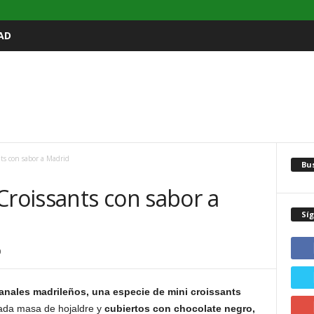
AD
ts con sabor a Madrid
Bu
Croissants con sabor a
Sí
0
anales madrileños, una especie de mini croissants
cada masa de hojaldre y
cubiertos con chocolate negro,