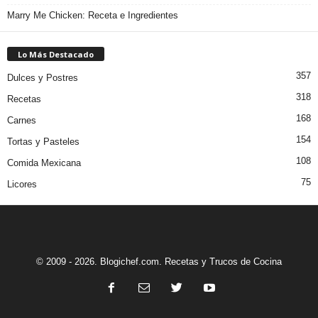
Marry Me Chicken: Receta e Ingredientes
Lo Más Destacado
357
Dulces y Postres
318
Recetas
168
Carnes
154
Tortas y Pasteles
108
Comida Mexicana
75
Licores
© 2009 - 2026. Blogichef.com. Recetas y Trucos de Cocina