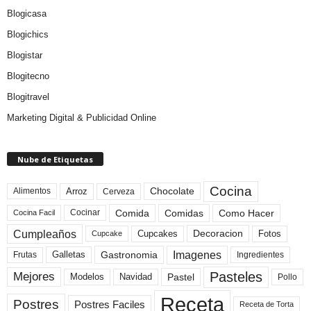
Blogicasa
Blogichics
Blogistar
Blogitecno
Blogitravel
Marketing Digital & Publicidad Online
Nube de Etiquetas
Cocina
Arroz
Alimentos
Chocolate
Cerveza
Comida
Comidas
Como Hacer
Cocinar
Cocina Facil
Cumpleaños
Cupcakes
Fotos
Decoracion
Cupcake
Imagenes
Gastronomia
Frutas
Galletas
Ingredientes
Pasteles
Mejores
Modelos
Navidad
Pastel
Pollo
Receta
Postres
Postres Faciles
Receta de Torta