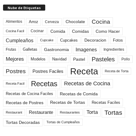
Nube de Etiquetas
Cocina
Arroz
Alimentos
Chocolate
Cerveza
Comida
Comidas
Como Hacer
Cocinar
Cocina Facil
Cumpleaños
Cupcakes
Fotos
Decoracion
Cupcake
Imagenes
Gastronomia
Frutas
Galletas
Ingredientes
Pasteles
Mejores
Modelos
Navidad
Pastel
Pollo
Receta
Postres
Postres Faciles
Receta de Torta
Recetas
Recetas de Cocina
Receta Facil
Recetas de Comida
Recetas de Cocina Faciles
Recetas de Tortas
Recetas de Postres
Recetas Faciles
Tortas
Torta
Restaurante
Restaurant
Restaurantes
Tortas Decoradas
Tortas de Cumpleaños