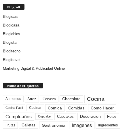
Blogroll
Blogicars
Blogicasa
Blogichics
Blogistar
Blogitecno
Blogitravel
Marketing Digital & Publicidad Online
Nube de Etiquetas
Cocina
Arroz
Alimentos
Chocolate
Cerveza
Comida
Comidas
Como Hacer
Cocinar
Cocina Facil
Cumpleaños
Cupcakes
Fotos
Decoracion
Cupcake
Imagenes
Gastronomia
Frutas
Galletas
Ingredientes