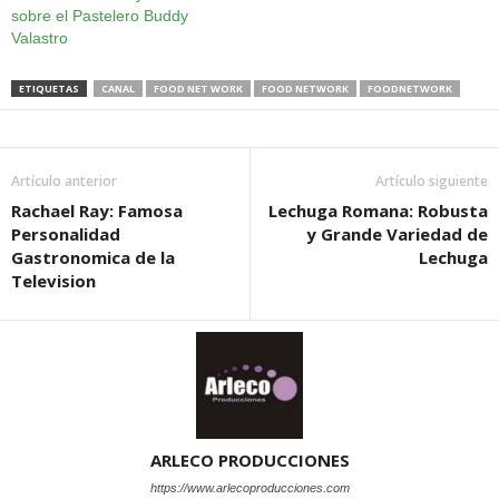
sobre el Pastelero Buddy
Valastro
ETIQUETAS
CANAL
FOOD NET WORK
FOOD NETWORK
FOODNETWORK
Artículo anterior
Artículo siguiente
Rachael Ray: Famosa
Lechuga Romana: Robusta
Personalidad
y Grande Variedad de
Gastronomica de la
Lechuga
Television
ARLECO PRODUCCIONES
https://www.arlecoproducciones.com