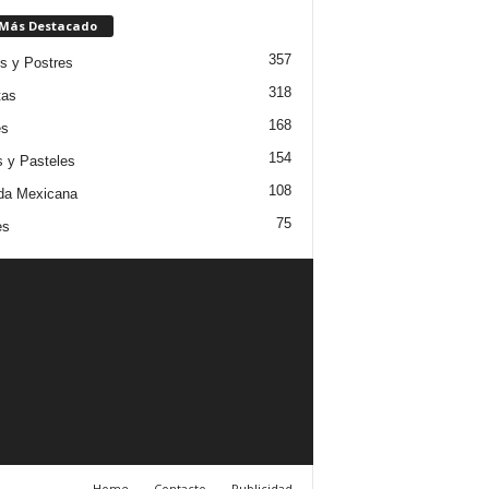
 Más Destacado
357
s y Postres
318
tas
168
es
154
s y Pasteles
108
da Mexicana
75
es
Home
Contacto
Publicidad