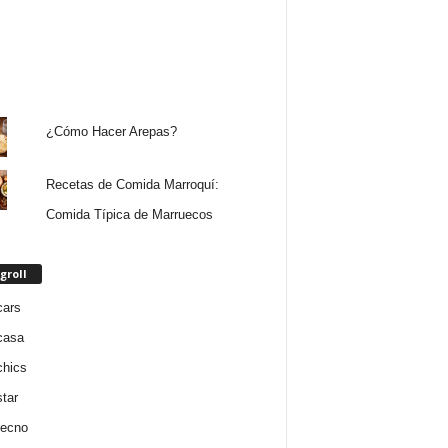
¿Cómo Hacer Arepas?
Recetas de Comida Marroquí:
Comida Típica de Marruecos
groll
cars
casa
chics
star
tecno