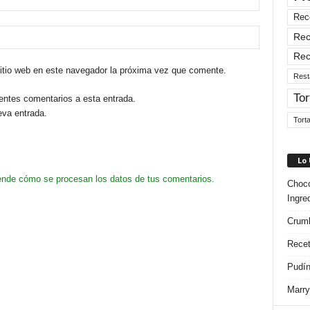
Rec
Rec
Rec
sitio web en este navegador la próxima vez que comente.
Rest
Tor
ientes comentarios a esta entrada.
eva entrada.
Tort
Lo
nde cómo se procesan los datos de tus comentarios.
Choco
Ingre
Crumb
Recet
Pudín
Marry