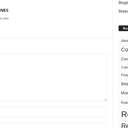
Blogit
ONES
Marke
es.com
Nu
Alim
Co
Com
Cup
Frut
Im
Mod
Poll
R
R