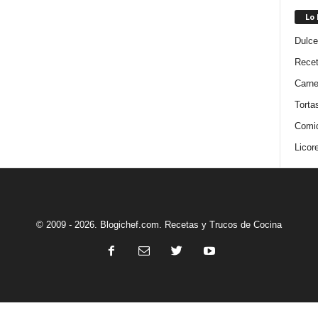
Lo
Dulce
Rece
Carn
Torta
Comi
Licor
© 2009 - 2026. Blogichef.com. Recetas y Trucos de Cocina