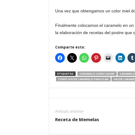
Una vez que obtengamos un color miel dor
Finalmente colocamos el caramelo en un mo
la elaboración de recetas del postre que
Comparte esto:
ETIQUETAS
CARAMELO COMO HACER
CARAMELO
COMO HACER CARAMELO PARA FLAN
HACER CARAME
Artículo anterior
Receta de Memelas