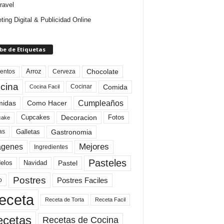
ravel
ting Digital & Publicidad Online
be de Etiquetas
Arroz
entos
Chocolate
Cerveza
cina
Comida
Cocinar
Cocina Facil
Cumpleaños
idas
Como Hacer
Cupcakes
Fotos
Decoracion
cake
Gastronomia
as
Galletas
Mejores
agenes
Ingredientes
Pasteles
elos
Navidad
Pastel
Postres
Postres Faciles
o
eceta
Receta de Torta
Receta Facil
ecetas
Recetas de Cocina