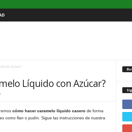
AD
ido con Azúcar?
Bu
elo Líquido con Azúcar?
Sí
0
ñaremos
cómo hacer caramelo líquido casero
de forma
tres como flan o pudín. Sigue las instrucciones de nuestra