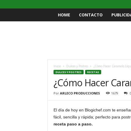
HOME
CONTACTO
PUBLICID
Inicio
Dulces y Postres
¿Cómo Hacer Caramelo Líqu
DULCES Y POSTRES
RECETAS
¿Cómo Hacer Caram
Por
ARLECO PRODUCCIONES
1679
El día de hoy en Blogichef.com te ense
fácil, sencilla y rápida; perfecto para pos
receta paso a paso.