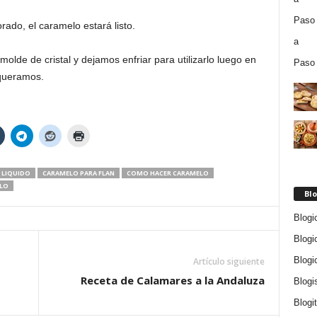
ado, el caramelo estará listo.
lde de cristal y dejamos enfriar para utilizarlo luego en
 queramos.
 LIQUIDO
CARAMELO PARA FLAN
COMO HACER CARAMELO
LO
Blo
Blogi
Blogi
Blogi
Artículo siguiente
Receta de Calamares a la Andaluza
Blogi
Blogi