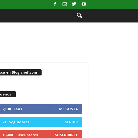
sca en Blogichef.com
guenos
7,038
Fans
ME GUSTA
21
Seguidores
SEGUIR
10,400
Suscriptores
SUSCRIBIRTE