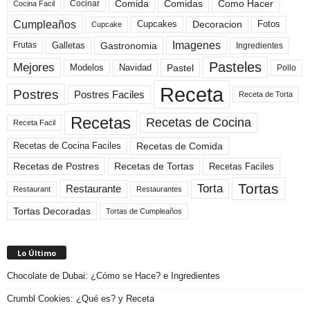
Comida
Comidas
Como Hacer
Cocinar
Cocina Facil
Cumpleaños
Cupcakes
Fotos
Decoracion
Cupcake
Imagenes
Gastronomia
Frutas
Galletas
Ingredientes
Pasteles
Mejores
Modelos
Navidad
Pastel
Pollo
Receta
Postres
Postres Faciles
Receta de Torta
Recetas
Recetas de Cocina
Receta Facil
Recetas de Comida
Recetas de Cocina Faciles
Recetas de Tortas
Recetas de Postres
Recetas Faciles
Tortas
Torta
Restaurante
Restaurant
Restaurantes
Tortas Decoradas
Tortas de Cumpleaños
Lo Último
Chocolate de Dubai: ¿Cómo se Hace? e Ingredientes
Crumbl Cookies: ¿Qué es? y Receta