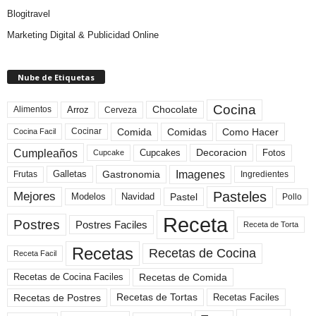
Blogitravel
Marketing Digital & Publicidad Online
Nube de Etiquetas
Cocina
Arroz
Alimentos
Chocolate
Cerveza
Comida
Comidas
Como Hacer
Cocinar
Cocina Facil
Cumpleaños
Cupcakes
Fotos
Decoracion
Cupcake
Imagenes
Gastronomia
Frutas
Galletas
Ingredientes
Pasteles
Mejores
Modelos
Navidad
Pastel
Pollo
Receta
Postres
Postres Faciles
Receta de Torta
Recetas
Recetas de Cocina
Receta Facil
Recetas de Comida
Recetas de Cocina Faciles
Recetas de Tortas
Recetas de Postres
Recetas Faciles