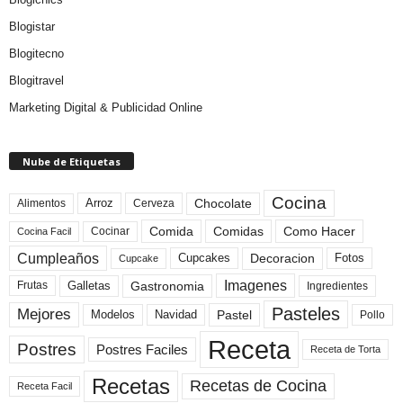
Blogistar
Blogitecno
Blogitravel
Marketing Digital & Publicidad Online
Nube de Etiquetas
Cocina
Arroz
Alimentos
Chocolate
Cerveza
Comida
Comidas
Como Hacer
Cocinar
Cocina Facil
Cumpleaños
Cupcakes
Fotos
Decoracion
Cupcake
Imagenes
Gastronomia
Frutas
Galletas
Ingredientes
Pasteles
Mejores
Modelos
Navidad
Pastel
Pollo
Receta
Postres
Postres Faciles
Receta de Torta
Recetas
Recetas de Cocina
Receta Facil