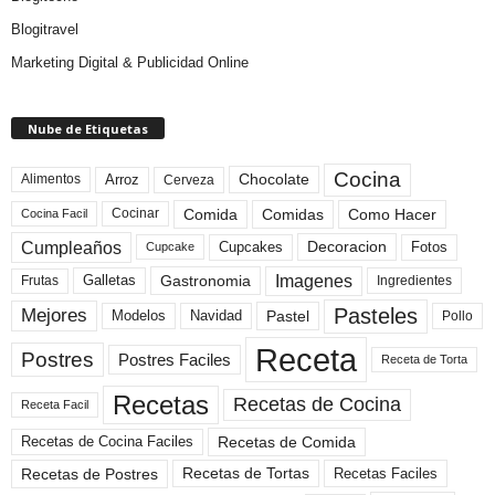
Blogitravel
Marketing Digital & Publicidad Online
Nube de Etiquetas
Cocina
Arroz
Alimentos
Chocolate
Cerveza
Comida
Comidas
Como Hacer
Cocinar
Cocina Facil
Cumpleaños
Cupcakes
Fotos
Decoracion
Cupcake
Imagenes
Gastronomia
Frutas
Galletas
Ingredientes
Pasteles
Mejores
Modelos
Navidad
Pastel
Pollo
Receta
Postres
Postres Faciles
Receta de Torta
Recetas
Recetas de Cocina
Receta Facil
Recetas de Comida
Recetas de Cocina Faciles
Recetas de Tortas
Recetas de Postres
Recetas Faciles