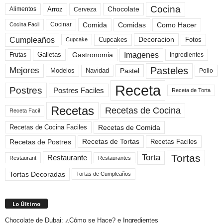
Cocina
Arroz
Alimentos
Chocolate
Cerveza
Comida
Comidas
Como Hacer
Cocinar
Cocina Facil
Cumpleaños
Cupcakes
Fotos
Decoracion
Cupcake
Imagenes
Gastronomia
Frutas
Galletas
Ingredientes
Pasteles
Mejores
Modelos
Navidad
Pastel
Pollo
Receta
Postres
Postres Faciles
Receta de Torta
Recetas
Recetas de Cocina
Receta Facil
Recetas de Comida
Recetas de Cocina Faciles
Recetas de Tortas
Recetas de Postres
Recetas Faciles
Tortas
Torta
Restaurante
Restaurant
Restaurantes
Tortas Decoradas
Tortas de Cumpleaños
Lo Último
Chocolate de Dubai: ¿Cómo se Hace? e Ingredientes