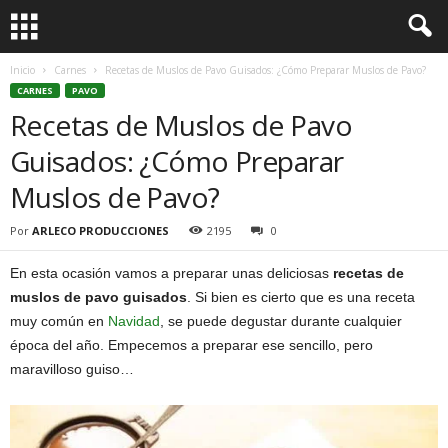
Inicio
Carnes
Recetas de Muslos de Pavo Guisados: ¿Cómo Preparar Muslos de Pavo?
CARNES
PAVO
Recetas de Muslos de Pavo
Guisados: ¿Cómo Preparar
Muslos de Pavo?
Por
ARLECO PRODUCCIONES
2195
0
En esta ocasión vamos a preparar unas deliciosas
recetas de
muslos de pavo guisados
. Si bien es cierto que es una receta
muy común en
Navidad
, se puede degustar durante cualquier
época del año. Empecemos a preparar ese sencillo, pero
maravilloso guiso…