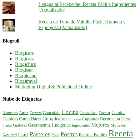
Lengua al Escabeche: Receta Fácil e Ingredientes
[Actualizado]
Receta de Torta de Vainilla Fácil, Húmeda y
Esponjosa [Actualizado]
Blogroll
Blogicars
Blogicasa
Blogichics
Blogistar
Blogitecno
Blogitravel
Marketing Digital & Publicidad Online
Nube de Etiquetas
Cocina
Comida
Chocolate
Alimentos
Arroz
Cerveza
Cocinar
Cocina Facil
Cumpleaños
Comidas
Como Hacer
Decoracion
Cupcakes
Fotos
Cupcake
Mejores
Imagenes
Gastronomia
Frutas
Galletas
Ingredientes
Modelos
Receta
Pasteles
Postres
Postres Faciles
Pastel
Navidad
Pollo