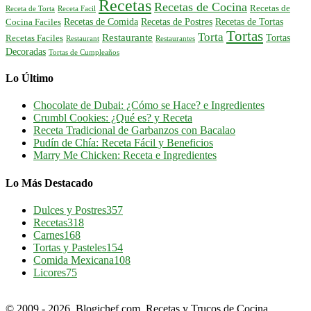
Recetas
Recetas de Cocina
Recetas de
Receta de Torta
Receta Facil
Recetas de Comida
Recetas de Postres
Recetas de Tortas
Cocina Faciles
Tortas
Torta
Restaurante
Tortas
Recetas Faciles
Restaurant
Restaurantes
Decoradas
Tortas de Cumpleaños
Lo Último
Chocolate de Dubai: ¿Cómo se Hace? e Ingredientes
Crumbl Cookies: ¿Qué es? y Receta
Receta Tradicional de Garbanzos con Bacalao
Pudín de Chía: Receta Fácil y Beneficios
Marry Me Chicken: Receta e Ingredientes
Lo Más Destacado
Dulces y Postres
357
Recetas
318
Carnes
168
Tortas y Pasteles
154
Comida Mexicana
108
Licores
75
© 2009 - 2026. Blogichef.com. Recetas y Trucos de Cocina