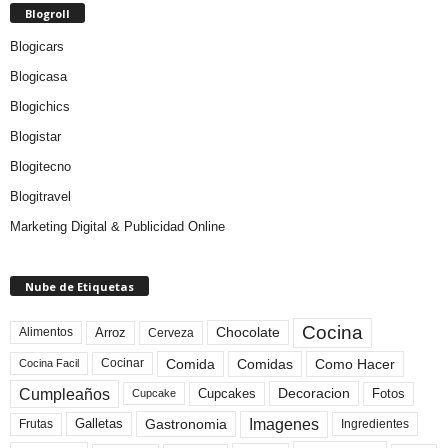
Blogroll
Blogicars
Blogicasa
Blogichics
Blogistar
Blogitecno
Blogitravel
Marketing Digital & Publicidad Online
Nube de Etiquetas
Cocina
Arroz
Alimentos
Chocolate
Cerveza
Comida
Comidas
Como Hacer
Cocinar
Cocina Facil
Cumpleaños
Cupcakes
Fotos
Decoracion
Cupcake
Imagenes
Gastronomia
Frutas
Galletas
Ingredientes