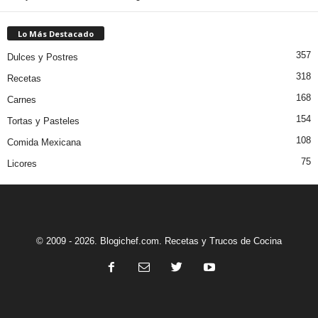
Lo Más Destacado
357
Dulces y Postres
318
Recetas
168
Carnes
154
Tortas y Pasteles
108
Comida Mexicana
75
Licores
© 2009 - 2026. Blogichef.com. Recetas y Trucos de Cocina