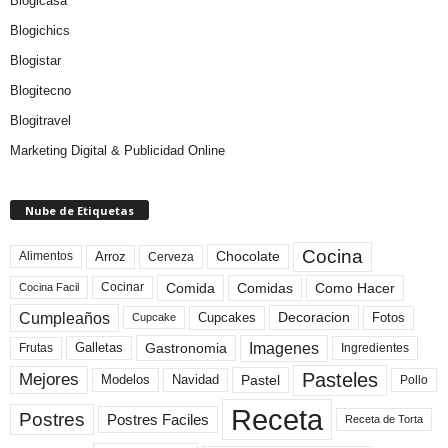
Blogicasa
Blogichics
Blogistar
Blogitecno
Blogitravel
Marketing Digital & Publicidad Online
Nube de Etiquetas
Cocina
Arroz
Alimentos
Chocolate
Cerveza
Comida
Comidas
Como Hacer
Cocinar
Cocina Facil
Cumpleaños
Cupcakes
Fotos
Decoracion
Cupcake
Imagenes
Gastronomia
Frutas
Galletas
Ingredientes
Pasteles
Mejores
Modelos
Navidad
Pastel
Pollo
Receta
Postres
Postres Faciles
Receta de Torta