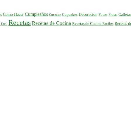
Cumpleaños
s
Como Hacer
Decoracion
Cupcakes
Fotos
Frutas
Galleta
Cupcake
Recetas
Recetas de Cocina
Recetas 
Recetas de Cocina Faciles
 Facil