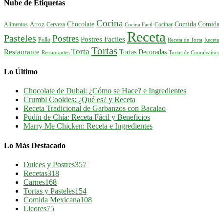
Nube de Etiquetas
Cocina
Comida
Comida
Chocolate
Alimentos
Arroz
Cerveza
Cocinar
Cocina Facil
Receta
Pasteles
Postres
Postres Faciles
Pollo
Receta de Torta
Receta
Tortas
Torta
Restaurante
Tortas Decoradas
Tortas de Cumpleaños
Restaurantes
Lo Último
Chocolate de Dubai: ¿Cómo se Hace? e Ingredientes
Crumbl Cookies: ¿Qué es? y Receta
Receta Tradicional de Garbanzos con Bacalao
Pudín de Chía: Receta Fácil y Beneficios
Marry Me Chicken: Receta e Ingredientes
Lo Más Destacado
Dulces y Postres
357
Recetas
318
Carnes
168
Tortas y Pasteles
154
Comida Mexicana
108
Licores
75