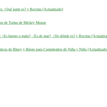
s: ¿Qué parte es? y Recetas [Actualizado]
ños de Tortas de Mickey Mouse
: ¿Es bueno o malo?, ¿Es de mar?, ¿De dónde es? y Recetas [Actualiz
áticos de Bluey y Bingo para Cumpleaños de Niña y Niño [Actualizado