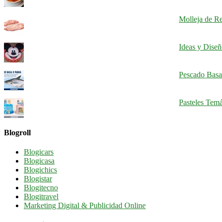
Molleja de Re
Ideas y Dise
Pescado Basa
Pasteles Tem
Blogroll
Blogicars
Blogicasa
Blogichics
Blogistar
Blogitecno
Blogitravel
Marketing Digital & Publicidad Online