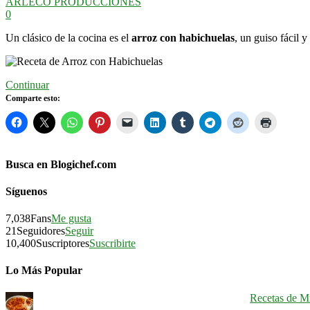
ARLECO PRODUCCIONES
0
Un clásico de la cocina es el
arroz con habichuelas
, un guiso fácil 
Continuar
Comparte esto:
Busca en Blogichef.com
Síguenos
7,038
Fans
Me gusta
21
Seguidores
Seguir
10,400
Suscriptores
Suscribirte
Lo Más Popular
Recetas de Mi