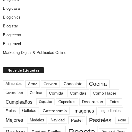
Blogicasa
Blogichics
Blogistar
Blogitecno
Blogitravel
Marketing Digital & Publicidad Online
Nube de Etiquetas
Cocina
Arroz
Alimentos
Chocolate
Cerveza
Comida
Comidas
Como Hacer
Cocinar
Cocina Facil
Cumpleaños
Cupcakes
Fotos
Decoracion
Cupcake
Imagenes
Gastronomia
Frutas
Galletas
Ingredientes
Pasteles
Mejores
Modelos
Navidad
Pastel
Pollo
Receta
Postres
Postres Faciles
Receta de Torta