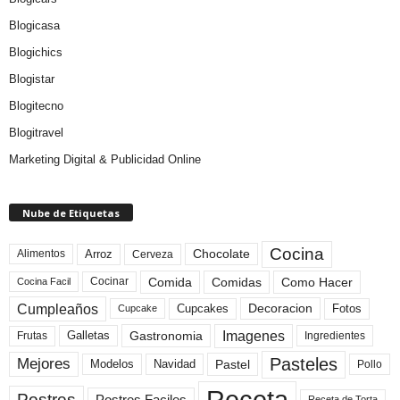
Blogicasa
Blogichics
Blogistar
Blogitecno
Blogitravel
Marketing Digital & Publicidad Online
Nube de Etiquetas
Cocina
Arroz
Alimentos
Chocolate
Cerveza
Comida
Comidas
Como Hacer
Cocinar
Cocina Facil
Cumpleaños
Cupcakes
Fotos
Decoracion
Cupcake
Imagenes
Gastronomia
Frutas
Galletas
Ingredientes
Pasteles
Mejores
Modelos
Navidad
Pastel
Pollo
Receta
Postres
Postres Faciles
Receta de Torta