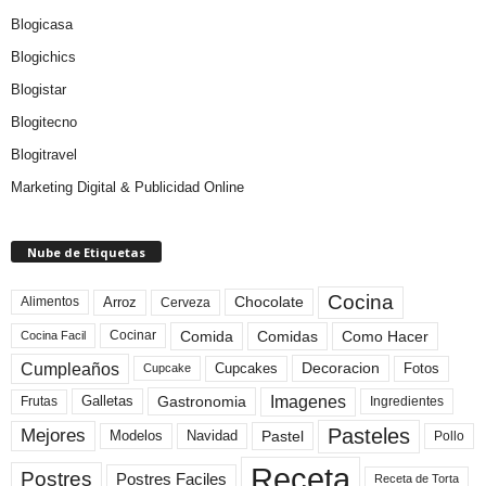
Blogicasa
Blogichics
Blogistar
Blogitecno
Blogitravel
Marketing Digital & Publicidad Online
Nube de Etiquetas
Cocina
Arroz
Alimentos
Chocolate
Cerveza
Comida
Comidas
Como Hacer
Cocinar
Cocina Facil
Cumpleaños
Cupcakes
Fotos
Decoracion
Cupcake
Imagenes
Gastronomia
Frutas
Galletas
Ingredientes
Pasteles
Mejores
Modelos
Navidad
Pastel
Pollo
Receta
Postres
Postres Faciles
Receta de Torta