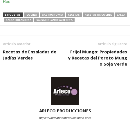
Res
ETIQUETAS
COCINA
GASTRONOMIA
RECETAS
RECETAS DE COCINA
SALSA
SALSA HOLANDESA
SALSA HOLANDESA RECETA
Artículo anterior
Artículo siguiente
Recetas de Ensaladas de
Frijol Mungo: Propiedades
Judías Verdes
y Recetas del Poroto Mung
o Soja Verde
ARLECO PRODUCCIONES
https://www.arlecoproducciones.com