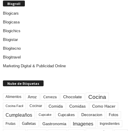
Blogroll
Blogicars
Blogicasa
Blogichics
Blogistar
Blogitecno
Blogitravel
Marketing Digital & Publicidad Online
Nube de Etiquetas
Cocina
Arroz
Alimentos
Chocolate
Cerveza
Comida
Comidas
Como Hacer
Cocinar
Cocina Facil
Cumpleaños
Cupcakes
Fotos
Decoracion
Cupcake
Imagenes
Gastronomia
Frutas
Galletas
Ingredientes