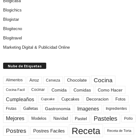
Blogicasa
Blogichics
Blogistar
Blogitecno
Blogitravel
Marketing Digital & Publicidad Online
Nube de Etiquetas
Cocina
Arroz
Alimentos
Chocolate
Cerveza
Comida
Comidas
Como Hacer
Cocinar
Cocina Facil
Cumpleaños
Cupcakes
Fotos
Decoracion
Cupcake
Imagenes
Gastronomia
Frutas
Galletas
Ingredientes
Pasteles
Mejores
Modelos
Navidad
Pastel
Pollo
Receta
Postres
Postres Faciles
Receta de Torta