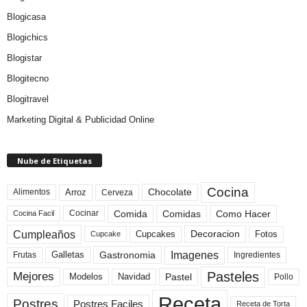
Blogicasa
Blogichics
Blogistar
Blogitecno
Blogitravel
Marketing Digital & Publicidad Online
Nube de Etiquetas
Cocina
Arroz
Alimentos
Chocolate
Cerveza
Comida
Comidas
Como Hacer
Cocinar
Cocina Facil
Cumpleaños
Cupcakes
Fotos
Decoracion
Cupcake
Imagenes
Gastronomia
Frutas
Galletas
Ingredientes
Pasteles
Mejores
Modelos
Navidad
Pastel
Pollo
Receta
Postres
Postres Faciles
Receta de Torta