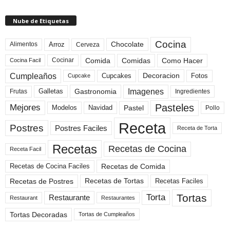
Nube de Etiquetas
Cocina
Arroz
Alimentos
Chocolate
Cerveza
Comida
Comidas
Como Hacer
Cocinar
Cocina Facil
Cumpleaños
Cupcakes
Fotos
Decoracion
Cupcake
Imagenes
Gastronomia
Frutas
Galletas
Ingredientes
Pasteles
Mejores
Modelos
Navidad
Pastel
Pollo
Receta
Postres
Postres Faciles
Receta de Torta
Recetas
Recetas de Cocina
Receta Facil
Recetas de Comida
Recetas de Cocina Faciles
Recetas de Tortas
Recetas de Postres
Recetas Faciles
Tortas
Torta
Restaurante
Restaurant
Restaurantes
Tortas Decoradas
Tortas de Cumpleaños