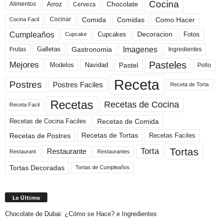
Cocina
Arroz
Alimentos
Chocolate
Cerveza
Comida
Comidas
Como Hacer
Cocinar
Cocina Facil
Cumpleaños
Cupcakes
Fotos
Decoracion
Cupcake
Imagenes
Gastronomia
Frutas
Galletas
Ingredientes
Pasteles
Mejores
Modelos
Navidad
Pastel
Pollo
Receta
Postres
Postres Faciles
Receta de Torta
Recetas
Recetas de Cocina
Receta Facil
Recetas de Comida
Recetas de Cocina Faciles
Recetas de Tortas
Recetas de Postres
Recetas Faciles
Tortas
Torta
Restaurante
Restaurant
Restaurantes
Tortas Decoradas
Tortas de Cumpleaños
Lo Último
Chocolate de Dubai: ¿Cómo se Hace? e Ingredientes