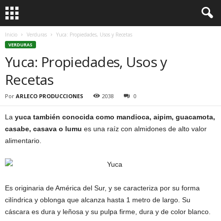
Inicio
Verduras
Yuca: Propiedades, Usos y Recetas
VERDURAS
Yuca: Propiedades, Usos y
Recetas
Por
ARLECO PRODUCCIONES
2038
0
La
yuca también conocida como mandioca, aipim, guacamota,
casabe, casava o lumu
es una raíz con almidones de alto valor
alimentario.
Es originaria de América del Sur, y se caracteriza por su forma
cilíndrica y oblonga que alcanza hasta 1 metro de largo. Su
cáscara es dura y leñosa y su pulpa firme, dura y de color blanco.