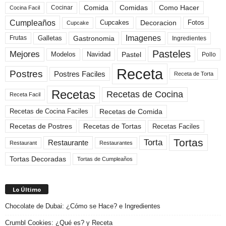
Comida
Comidas
Como Hacer
Cocinar
Cocina Facil
Cumpleaños
Cupcakes
Fotos
Decoracion
Cupcake
Imagenes
Gastronomia
Frutas
Galletas
Ingredientes
Pasteles
Mejores
Modelos
Navidad
Pastel
Pollo
Receta
Postres
Postres Faciles
Receta de Torta
Recetas
Recetas de Cocina
Receta Facil
Recetas de Comida
Recetas de Cocina Faciles
Recetas de Tortas
Recetas de Postres
Recetas Faciles
Tortas
Torta
Restaurante
Restaurant
Restaurantes
Tortas Decoradas
Tortas de Cumpleaños
Lo Último
Chocolate de Dubai: ¿Cómo se Hace? e Ingredientes
Crumbl Cookies: ¿Qué es? y Receta