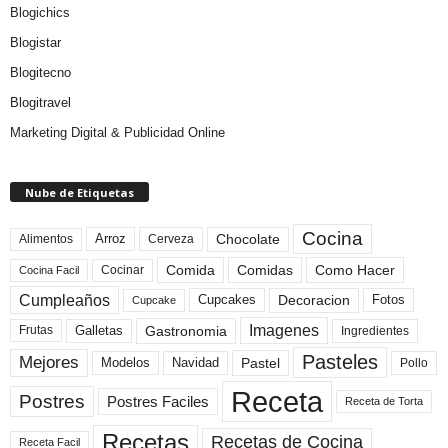
Blogichics
Blogistar
Blogitecno
Blogitravel
Marketing Digital & Publicidad Online
Nube de Etiquetas
Cocina
Arroz
Alimentos
Chocolate
Cerveza
Comida
Comidas
Como Hacer
Cocinar
Cocina Facil
Cumpleaños
Cupcakes
Fotos
Decoracion
Cupcake
Imagenes
Gastronomia
Frutas
Galletas
Ingredientes
Pasteles
Mejores
Modelos
Navidad
Pastel
Pollo
Receta
Postres
Postres Faciles
Receta de Torta
Recetas
Recetas de Cocina
Receta Facil