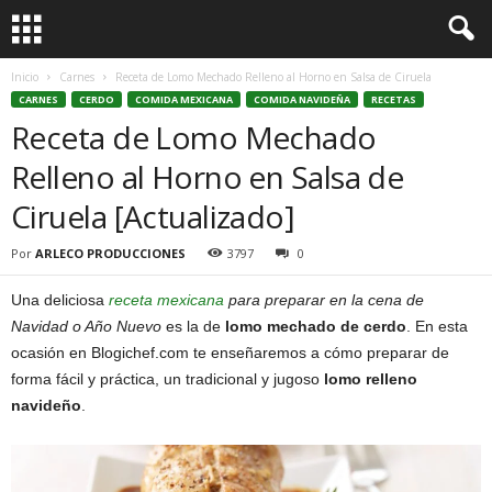
Inicio
Carnes
Receta de Lomo Mechado Relleno al Horno en Salsa de Ciruela
CARNES
CERDO
COMIDA MEXICANA
COMIDA NAVIDEÑA
RECETAS
Receta de Lomo Mechado
Relleno al Horno en Salsa de
Ciruela [Actualizado]
Por
ARLECO PRODUCCIONES
3797
0
Una deliciosa
receta mexicana
para preparar en la cena de
Navidad o Año Nuevo
es la de
lomo mechado de cerdo
. En esta
ocasión en Blogichef.com te enseñaremos a cómo preparar de
forma fácil y práctica, un tradicional y jugoso
lomo relleno
navideño
.