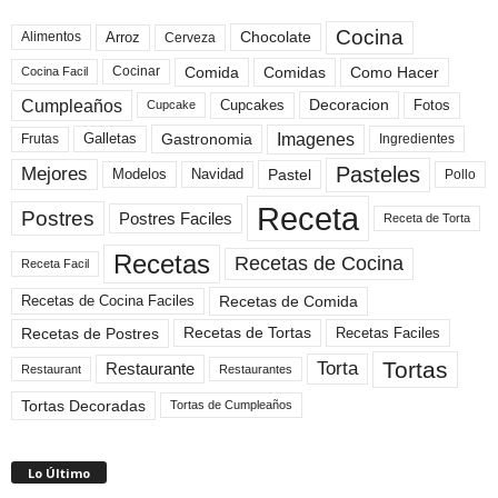
Cocina
Arroz
Alimentos
Chocolate
Cerveza
Comida
Comidas
Como Hacer
Cocinar
Cocina Facil
Cumpleaños
Cupcakes
Fotos
Decoracion
Cupcake
Imagenes
Gastronomia
Frutas
Galletas
Ingredientes
Pasteles
Mejores
Modelos
Navidad
Pastel
Pollo
Receta
Postres
Postres Faciles
Receta de Torta
Recetas
Recetas de Cocina
Receta Facil
Recetas de Comida
Recetas de Cocina Faciles
Recetas de Tortas
Recetas de Postres
Recetas Faciles
Tortas
Torta
Restaurante
Restaurant
Restaurantes
Tortas Decoradas
Tortas de Cumpleaños
Lo Último