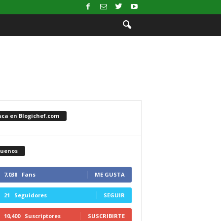
sca en Blogichef.com
guenos
7,038
Fans
ME GUSTA
21
Seguidores
SEGUIR
10,400
Suscriptores
SUSCRIBIRTE