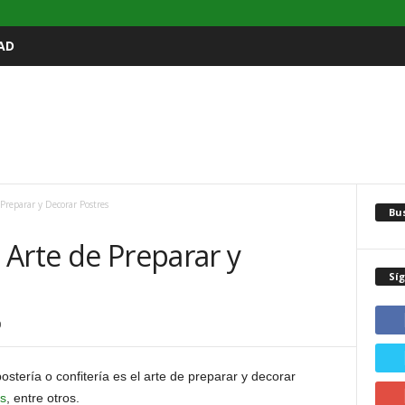
AD
 Preparar y Decorar Postres
Bu
e Arte de Preparar y
Sí
0
tería o confitería es el arte de preparar y decorar
as
, entre otros.