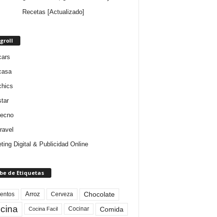
Recetas [Actualizado]
groll
cars
casa
chics
star
tecno
ravel
ting Digital & Publicidad Online
be de Etiquetas
Arroz
entos
Chocolate
Cerveza
cina
Comida
Cocinar
Cocina Facil