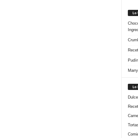
Lo
Choco
Ingre
Crumb
Recet
Pudín
Marry
Lo
Dulce
Rece
Carn
Torta
Comi