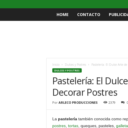
HOME
CONTACTO
PUBLICID
Inicio
Dulces y Postres
Pastelería: El Dulce Arte de
DULCES Y POSTRES
Pastelería: El Dulc
Decorar Postres
Por
ARLECO PRODUCCIONES
2379
La
pastelería
también conocida como repos
postres
,
tortas
, queques, pasteles,
gallet