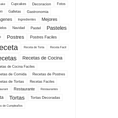
Cupcakes
Fotos
Decoracion
cake
Gastronomia
as
Galletas
Mejores
agenes
Ingredientes
Pasteles
elos
Navidad
Pastel
Postres
Postres Faciles
o
eceta
Receta de Torta
Receta Facil
ecetas
Recetas de Cocina
etas de Cocina Faciles
etas de Comida
Recetas de Postres
etas de Tortas
Recetas Faciles
Restaurante
aurant
Restaurantes
Tortas
ta
Tortas Decoradas
as de Cumpleaños