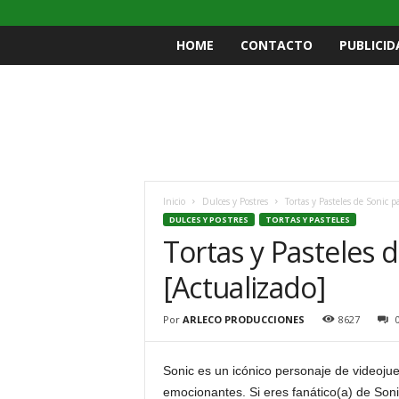
HOME
CONTACTO
PUBLICID
Inicio
Dulces y Postres
Tortas y Pasteles de Sonic p
DULCES Y POSTRES
TORTAS Y PASTELES
Tortas y Pasteles 
[Actualizado]
Por
ARLECO PRODUCCIONES
8627
Sonic es un icónico personaje de videoju
emocionantes. Si eres fanático(a) de Soni