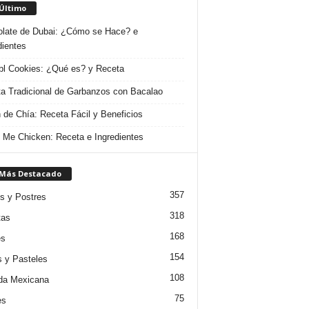
 Último
late de Dubai: ¿Cómo se Hace? e
dientes
l Cookies: ¿Qué es? y Receta
a Tradicional de Garbanzos con Bacalao
 de Chía: Receta Fácil y Beneficios
 Me Chicken: Receta e Ingredientes
 Más Destacado
357
s y Postres
318
tas
168
es
154
s y Pasteles
108
da Mexicana
75
es