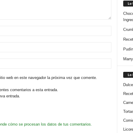
Lo
Choco
Ingre
Crumb
Recet
Pudín
Marry
Lo
sitio web en este navegador la próxima vez que comente.
Dulce
ientes comentarios a esta entrada.
Rece
eva entrada.
Carn
Torta
Comi
nde cómo se procesan los datos de tus comentarios.
Licor