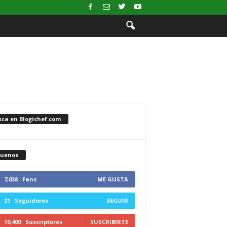
sca en Blogichef.com
guenos
7,038
Fans
ME GUSTA
21
Seguidores
SEGUIR
10,400
Suscriptores
SUSCRIBIRTE