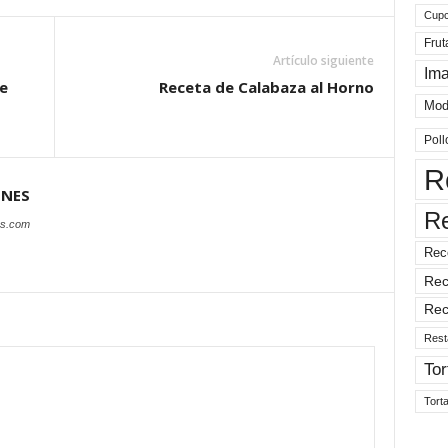
Cup
Frut
Artículo siguiente
Im
e
Receta de Calabaza al Horno
Mod
Poll
R
ONES
R
es.com
Rec
Rec
Rec
Rest
Tor
Tort