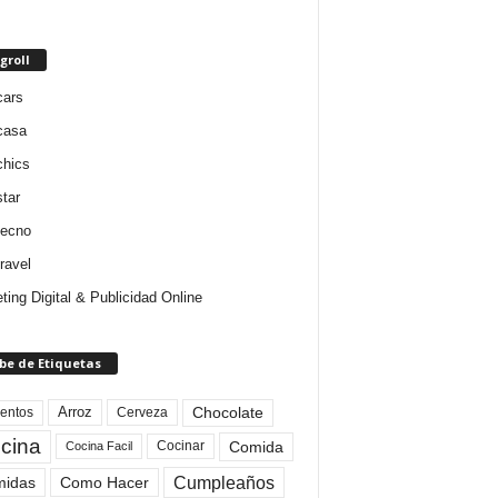
groll
cars
casa
chics
star
tecno
ravel
ting Digital & Publicidad Online
be de Etiquetas
Arroz
entos
Chocolate
Cerveza
cina
Comida
Cocinar
Cocina Facil
Cumpleaños
idas
Como Hacer