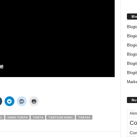
Blo
Blogi
Blogi
Blogi
Blogi
Blogi
Blogit
Marke
Nu
Alim
IC
SONIC TORTA
TORTA
TORTA DE SONIC
TORTAS
Co
Com