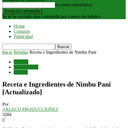
tu correo electrónico
Se te ha enviado una contraseña por correo electrónico.
Home
Contacto
Publicidad
Inicio
Bebidas
Receta e Ingredientes de Nimbu Pani
Bebidas
Comida India
Recetas
Receta e Ingredientes de Nimbu Pani
[Actualizado]
Por
ARLECO PRODUCCIONES
3284
0