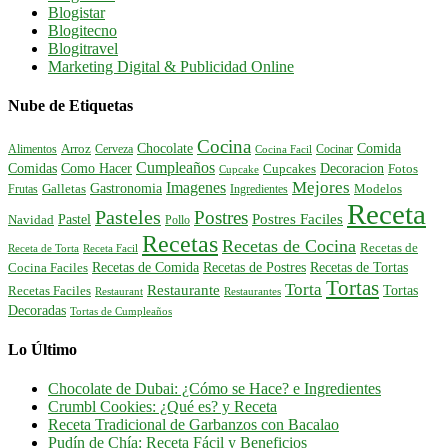
Blogistar
Blogitecno
Blogitravel
Marketing Digital & Publicidad Online
Nube de Etiquetas
Cocina
Comida
Chocolate
Alimentos
Arroz
Cerveza
Cocinar
Cocina Facil
Cumpleaños
Comidas
Como Hacer
Decoracion
Cupcakes
Fotos
Cupcake
Mejores
Imagenes
Gastronomia
Frutas
Galletas
Ingredientes
Modelos
Receta
Pasteles
Postres
Postres Faciles
Pastel
Navidad
Pollo
Recetas
Recetas de Cocina
Recetas de
Receta de Torta
Receta Facil
Recetas de Comida
Recetas de Postres
Recetas de Tortas
Cocina Faciles
Tortas
Torta
Restaurante
Tortas
Recetas Faciles
Restaurant
Restaurantes
Decoradas
Tortas de Cumpleaños
Lo Último
Chocolate de Dubai: ¿Cómo se Hace? e Ingredientes
Crumbl Cookies: ¿Qué es? y Receta
Receta Tradicional de Garbanzos con Bacalao
Pudín de Chía: Receta Fácil y Beneficios