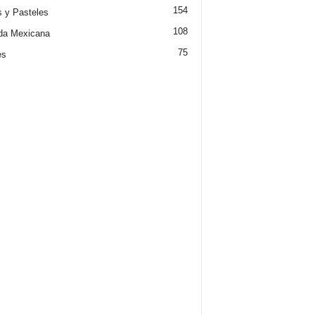
154
s y Pasteles
108
da Mexicana
75
es