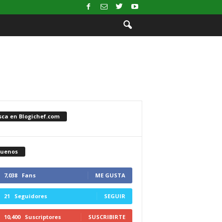
sca en Blogichef.com
guenos
7,038
Fans
ME GUSTA
21
Seguidores
SEGUIR
10,400
Suscriptores
SUSCRIBIRTE