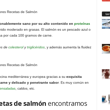
Lo
azonablemente sano por su alto contenido en
proteínas
enido moderado en grasas. El salmón es un pescado azul o
sa por cada 100 gramos de carne.
les de
colesterol
y
triglicéridos
, y además aumenta la fluidez
cocina mediterránea y europea gracias a su
exquisita
 carne y delicado y penetrante sabor
. Es muy común en
ensaladas
, caldos, etc.
etas de salmón
encontramos