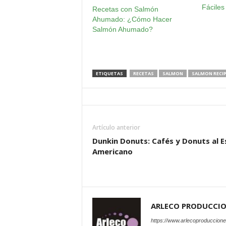
Fáciles
Recetas con Salmón
Ahumado: ¿Cómo Hacer
Salmón Ahumado?
ETIQUETAS
RECETAS
SALMON
SALMON RECIP
Artículo anterior
Dunkin Donuts: Cafés y Donuts al E
Americano
ARLECO PRODUCCI
https://www.arlecoproduccion