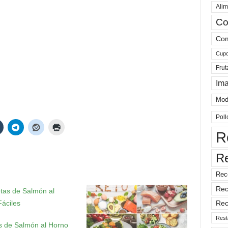
Alim
Co
Com
Cup
Frut
Im
Mod
Poll
R
R
Rec
Rec
Rec
Rest
s de Salmón al Horno