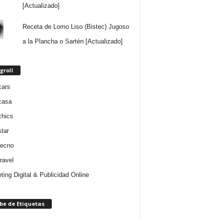
[Actualizado]
Receta de Lomo Liso (Bistec) Jugoso
a la Plancha o Sartén [Actualizado]
groll
cars
casa
chics
star
tecno
ravel
ting Digital & Publicidad Online
be de Etiquetas