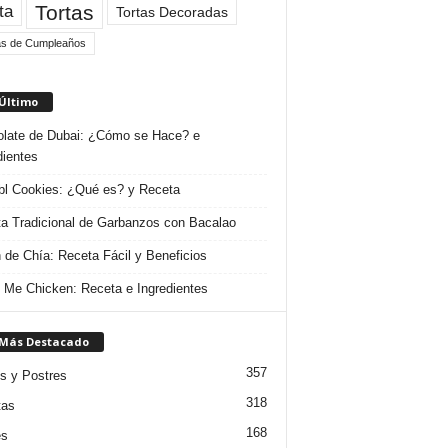
Tortas
ta
Tortas Decoradas
as de Cumpleaños
 Último
late de Dubai: ¿Cómo se Hace? e
dientes
l Cookies: ¿Qué es? y Receta
a Tradicional de Garbanzos con Bacalao
 de Chía: Receta Fácil y Beneficios
 Me Chicken: Receta e Ingredientes
 Más Destacado
357
s y Postres
318
tas
168
es