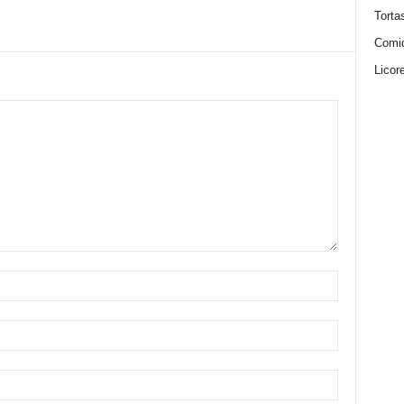
Torta
Comi
Licor