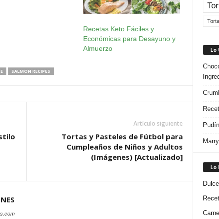
Tor
Tort
Recetas Keto Fáciles y
Económicas para Desayuno y
Almuerzo
Lo
Choco
E
SALMON RECIPES
Ingre
Crumb
Recet
Artículo siguiente
Pudín
stilo
Tortas y Pasteles de Fútbol para
Marry
Cumpleaños de Niños y Adultos
(Imágenes) [Actualizado]
Lo
Dulce
ONES
Rece
Carn
es.com