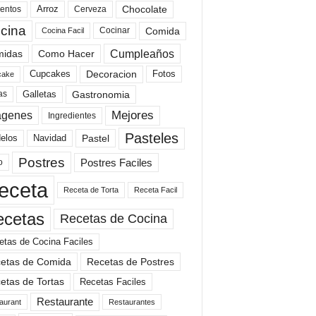
Arroz
entos
Chocolate
Cerveza
cina
Comida
Cocinar
Cocina Facil
Cumpleaños
idas
Como Hacer
Cupcakes
Fotos
Decoracion
cake
Gastronomia
as
Galletas
Mejores
agenes
Ingredientes
Pasteles
elos
Navidad
Pastel
Postres
Postres Faciles
o
eceta
Receta de Torta
Receta Facil
ecetas
Recetas de Cocina
etas de Cocina Faciles
etas de Comida
Recetas de Postres
etas de Tortas
Recetas Faciles
Restaurante
aurant
Restaurantes