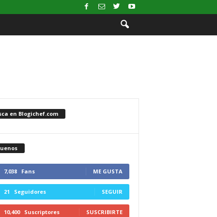
sca en Blogichef.com
guenos
7,038
Fans
ME GUSTA
21
Seguidores
SEGUIR
10,400
Suscriptores
SUSCRIBIRTE