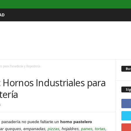
AD
es para Panadería y Repostería
Bu
 Hornos Industriales para
Sí
tería
3
o panadería no puede faltarte un
horno pastelero
ar queques, empanadas,
pizzas
, hojaldres,
panes
,
tortas
,