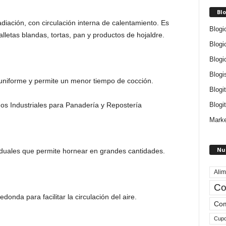
Blo
diación, con circulación interna de calentamiento. Es
Blogi
letas blandas, tortas, pan y productos de hojaldre.
Blogi
Blogi
Blogi
uniforme y permite un menor tiempo de cocción.
Blogi
Blogit
Marke
Nu
uales que permite hornear en grandes cantidades.
Alim
Co
nda para facilitar la circulación del aire.
Com
Cup