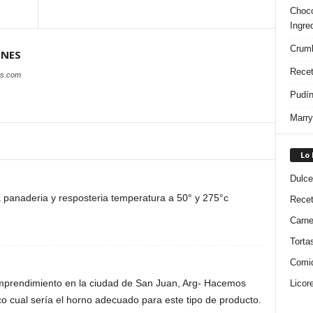
Choco
Ingre
Crumb
ONES
Recet
es.com
Pudín
Marry
Lo
Dulce
ra panaderia y resposteria temperatura a 50° y 275°c
Rece
Carn
Torta
Comi
prendimiento en la ciudad de San Juan, Arg- Hacemos
Licor
o cual sería el horno adecuado para este tipo de producto.