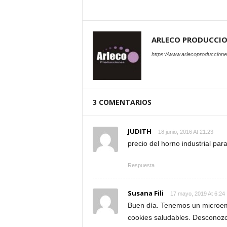
ARLECO PRODUCCI
https://www.arlecoproduccion
3 COMENTARIOS
JUDITH
18 junio, 2016 At 21:23
precio del horno industrial pa
Respuesta
Susana Fili
17 mayo, 2019 At 6:24
Buen día. Tenemos un microem
cookies saludables. Desconozc