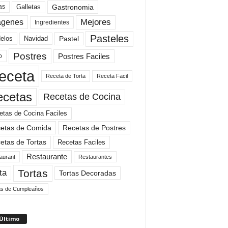
Gastronomia
as
Galletas
Mejores
agenes
Ingredientes
Pasteles
elos
Navidad
Pastel
Postres
Postres Faciles
o
eceta
Receta de Torta
Receta Facil
ecetas
Recetas de Cocina
etas de Cocina Faciles
etas de Comida
Recetas de Postres
etas de Tortas
Recetas Faciles
Restaurante
aurant
Restaurantes
Tortas
ta
Tortas Decoradas
as de Cumpleaños
 Último