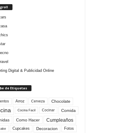
groll
cars
casa
chics
star
tecno
ravel
ting Digital & Publicidad Online
be de Etiquetas
Arroz
entos
Chocolate
Cerveza
cina
Comida
Cocinar
Cocina Facil
Cumpleaños
idas
Como Hacer
Cupcakes
Fotos
Decoracion
cake