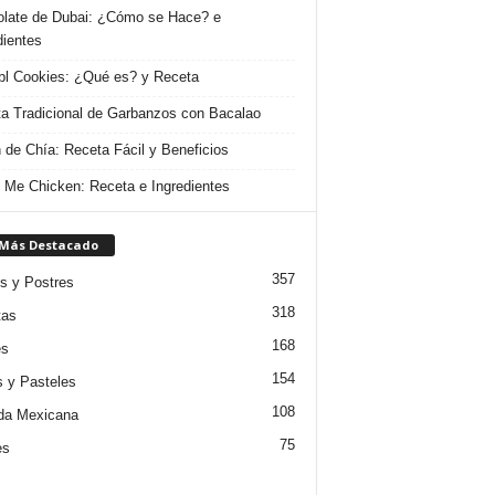
late de Dubai: ¿Cómo se Hace? e
dientes
l Cookies: ¿Qué es? y Receta
a Tradicional de Garbanzos con Bacalao
 de Chía: Receta Fácil y Beneficios
 Me Chicken: Receta e Ingredientes
 Más Destacado
357
s y Postres
318
tas
168
es
154
s y Pasteles
108
da Mexicana
75
es