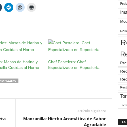
Frut
Im
Mod
Poll
R
R
s: Masas de Harina y
Chef Pastelero: Chef
Rec
illa Cocidas al Horno
Especializado en Repostería
Rec
Rec
NO PIZZERO
Rest
Tor
Tort
Artículo siguiente
eta
Manzanilla: Hierba Aromática de Sabor
Lo
Agradable