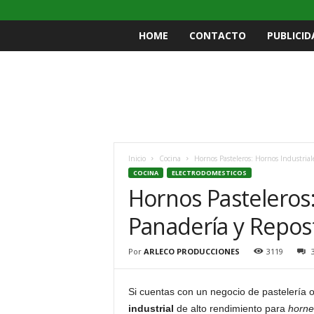
HOME
CONTACTO
PUBLICID
Inicio
Cocina
Hornos Pasteleros: Hornos Industrial
COCINA
ELECTRODOMESTICOS
Hornos Pasteleros:
Panadería y Repos
Por
ARLECO PRODUCCIONES
3119
Si cuentas con un negocio de pastelería 
industrial
de alto rendimiento para
horne