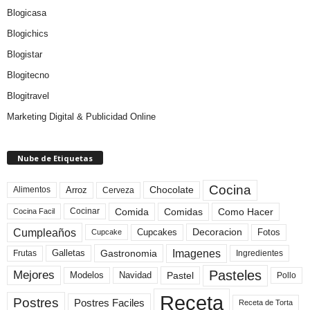
Blogicasa
Blogichics
Blogistar
Blogitecno
Blogitravel
Marketing Digital & Publicidad Online
Nube de Etiquetas
Cocina
Arroz
Alimentos
Chocolate
Cerveza
Comida
Comidas
Como Hacer
Cocinar
Cocina Facil
Cumpleaños
Cupcakes
Fotos
Decoracion
Cupcake
Imagenes
Gastronomia
Frutas
Galletas
Ingredientes
Pasteles
Mejores
Modelos
Navidad
Pastel
Pollo
Receta
Postres
Postres Faciles
Receta de Torta