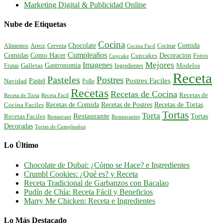
Marketing Digital & Publicidad Online
Nube de Etiquetas
Cocina
Comida
Chocolate
Alimentos
Arroz
Cerveza
Cocinar
Cocina Facil
Cumpleaños
Comidas
Como Hacer
Decoracion
Cupcakes
Fotos
Cupcake
Mejores
Imagenes
Gastronomia
Frutas
Galletas
Ingredientes
Modelos
Receta
Pasteles
Postres
Postres Faciles
Pastel
Navidad
Pollo
Recetas
Recetas de Cocina
Recetas de
Receta de Torta
Receta Facil
Recetas de Comida
Recetas de Postres
Recetas de Tortas
Cocina Faciles
Tortas
Torta
Restaurante
Tortas
Recetas Faciles
Restaurant
Restaurantes
Decoradas
Tortas de Cumpleaños
Lo Último
Chocolate de Dubai: ¿Cómo se Hace? e Ingredientes
Crumbl Cookies: ¿Qué es? y Receta
Receta Tradicional de Garbanzos con Bacalao
Pudín de Chía: Receta Fácil y Beneficios
Marry Me Chicken: Receta e Ingredientes
Lo Más Destacado