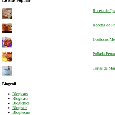
Lo Más Popular
Receta de Qu
Recetas de Po
Dorilocos Mex
Pollada Perua
Tortas de Mar
Blogroll
Blogicars
Blogicasa
Blogichics
Blogistar
Blogitecno