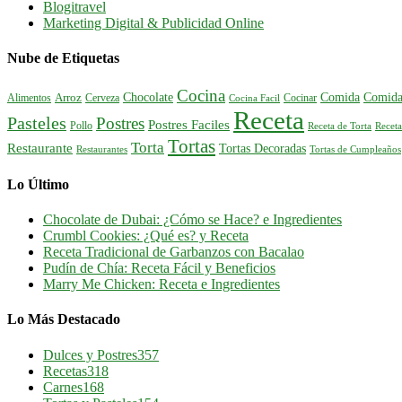
Blogitravel
Marketing Digital & Publicidad Online
Nube de Etiquetas
Cocina
Comida
Comida
Chocolate
Alimentos
Arroz
Cerveza
Cocinar
Cocina Facil
Receta
Pasteles
Postres
Postres Faciles
Pollo
Receta de Torta
Receta
Tortas
Torta
Restaurante
Tortas Decoradas
Tortas de Cumpleaños
Restaurantes
Lo Último
Chocolate de Dubai: ¿Cómo se Hace? e Ingredientes
Crumbl Cookies: ¿Qué es? y Receta
Receta Tradicional de Garbanzos con Bacalao
Pudín de Chía: Receta Fácil y Beneficios
Marry Me Chicken: Receta e Ingredientes
Lo Más Destacado
Dulces y Postres
357
Recetas
318
Carnes
168