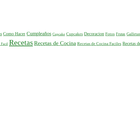
Cumpleaños
s
Como Hacer
Decoracion
Cupcakes
Fotos
Frutas
Galleta
Cupcake
Recetas
Recetas de Cocina
Recetas 
Recetas de Cocina Faciles
 Facil