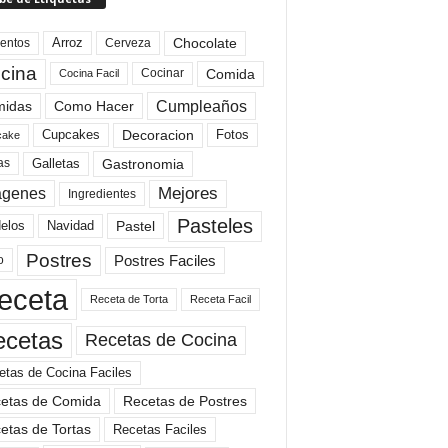
Arroz
entos
Chocolate
Cerveza
cina
Comida
Cocinar
Cocina Facil
Cumpleaños
idas
Como Hacer
Cupcakes
Fotos
Decoracion
cake
Gastronomia
as
Galletas
Mejores
agenes
Ingredientes
Pasteles
elos
Navidad
Pastel
Postres
Postres Faciles
o
eceta
Receta de Torta
Receta Facil
ecetas
Recetas de Cocina
etas de Cocina Faciles
etas de Comida
Recetas de Postres
etas de Tortas
Recetas Faciles