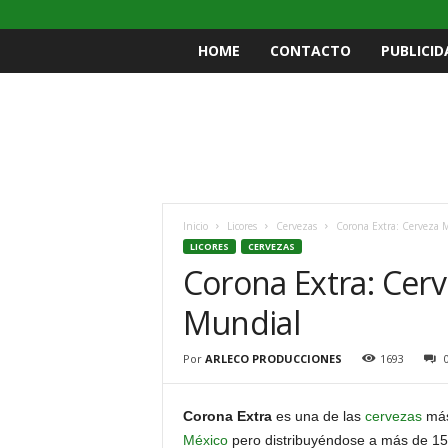
HOME
CONTACTO
PUBLICID
Inicio
Licores
Cervezas
Corona Extra: Cerveza 
LICORES
CERVEZAS
Corona Extra: Cer
Mundial
Por
ARLECO PRODUCCIONES
1693
Corona Extra
es una de las
cervezas
más
México
pero distribuyéndose a más de 150