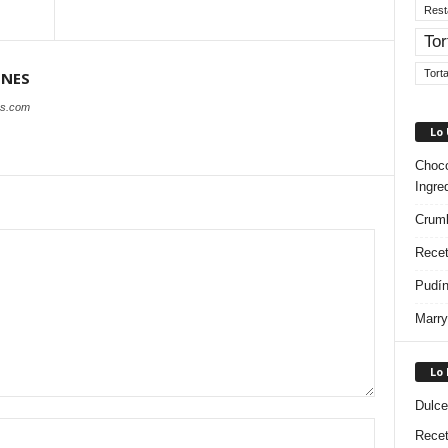
Rest
Tor
Tort
ONES
es.com
Lo
Choco
Ingre
Crumb
Recet
Pudín
Marry
Lo
Dulce
Rece