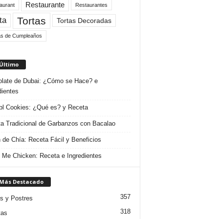
Restaurante
aurant
Restaurantes
Tortas
ta
Tortas Decoradas
as de Cumpleaños
 Último
late de Dubai: ¿Cómo se Hace? e
dientes
l Cookies: ¿Qué es? y Receta
a Tradicional de Garbanzos con Bacalao
 de Chía: Receta Fácil y Beneficios
 Me Chicken: Receta e Ingredientes
 Más Destacado
357
s y Postres
318
tas