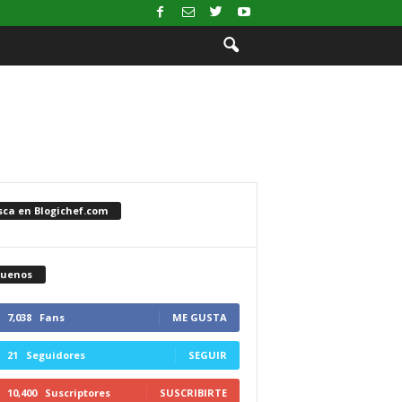
sca en Blogichef.com
guenos
7,038
Fans
ME GUSTA
21
Seguidores
SEGUIR
10,400
Suscriptores
SUSCRIBIRTE