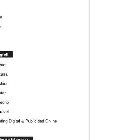
groll
cars
casa
chics
star
tecno
ravel
ting Digital & Publicidad Online
be de Etiquetas