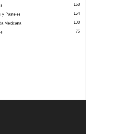
168
es
154
s y Pasteles
108
da Mexicana
75
es