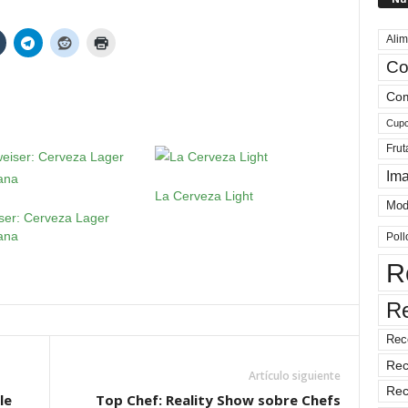
Alim
Co
Com
Cup
Frut
Im
La Cerveza Light
Mod
ser: Cerveza Lager
ana
Poll
R
R
Rec
Rec
Artículo siguiente
Rec
le
Top Chef: Reality Show sobre Chefs