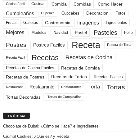
Comida
Comidas
Como Hacer
Cocinar
Cocina Facil
Cumpleaños
Cupcakes
Fotos
Decoracion
Cupcake
Imagenes
Gastronomia
Frutas
Galletas
Ingredientes
Pasteles
Mejores
Modelos
Navidad
Pastel
Pollo
Receta
Postres
Postres Faciles
Receta de Torta
Recetas
Recetas de Cocina
Receta Facil
Recetas de Comida
Recetas de Cocina Faciles
Recetas de Tortas
Recetas de Postres
Recetas Faciles
Tortas
Torta
Restaurante
Restaurant
Restaurantes
Tortas Decoradas
Tortas de Cumpleaños
Lo Último
Chocolate de Dubai: ¿Cómo se Hace? e Ingredientes
Crumbl Cookies: ¿Qué es? y Receta