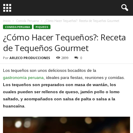
Inicio
Comida Peruana
¿Cómo Hacer Tequeños?: Receta de Tequeños Gourmet
COMIDA PERUANA
PIQUEOS
¿Cómo Hacer Tequeños?: Receta
de Tequeños Gourmet
Por
ARLECO PRODUCCIONES
2899
0
Los tequeños son unos deliciosos bocaditos de la
gastronomía peruana
, ideales para fiestas, reuniones y comidas.
Los tequeños son preparados con masa de wantán, los
cuales pueden ser rellenos de queso, jamón pollo o lomo
saltado, y acompañados con salsa de palta o salsa a la
huancaína
.