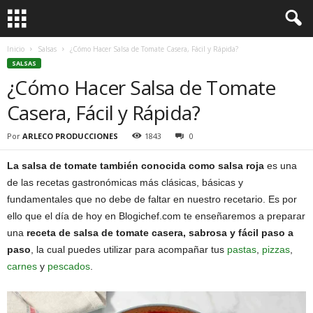
Inicio
Salsas
¿Cómo Hacer Salsa de Tomate Casera, Fácil y Rápida?
SALSAS
¿Cómo Hacer Salsa de Tomate
Casera, Fácil y Rápida?
Por
ARLECO PRODUCCIONES
1843
0
La salsa de tomate también conocida como salsa roja
es una
de las recetas gastronómicas más clásicas, básicas y
fundamentales que no debe de faltar en nuestro recetario. Es por
ello que el día de hoy en Blogichef.com te enseñaremos a preparar
una
receta de salsa de tomate casera, sabrosa y fácil paso a
paso
, la cual puedes utilizar para acompañar tus
pastas
,
pizzas
,
carnes
y
pescados
.