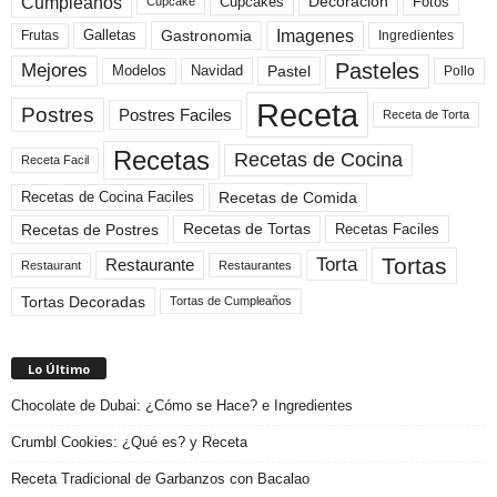
Cumpleaños
Cupcakes
Fotos
Decoracion
Cupcake
Imagenes
Gastronomia
Frutas
Galletas
Ingredientes
Pasteles
Mejores
Modelos
Navidad
Pastel
Pollo
Receta
Postres
Postres Faciles
Receta de Torta
Recetas
Recetas de Cocina
Receta Facil
Recetas de Comida
Recetas de Cocina Faciles
Recetas de Tortas
Recetas de Postres
Recetas Faciles
Tortas
Torta
Restaurante
Restaurant
Restaurantes
Tortas Decoradas
Tortas de Cumpleaños
Lo Último
Chocolate de Dubai: ¿Cómo se Hace? e Ingredientes
Crumbl Cookies: ¿Qué es? y Receta
Receta Tradicional de Garbanzos con Bacalao