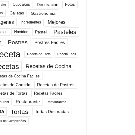
Cupcakes
Fotos
Decoracion
cake
Gastronomia
as
Galletas
Mejores
agenes
Ingredientes
Pasteles
elos
Navidad
Pastel
Postres
Postres Faciles
o
eceta
Receta de Torta
Receta Facil
ecetas
Recetas de Cocina
etas de Cocina Faciles
etas de Comida
Recetas de Postres
etas de Tortas
Recetas Faciles
Restaurante
aurant
Restaurantes
Tortas
ta
Tortas Decoradas
as de Cumpleaños