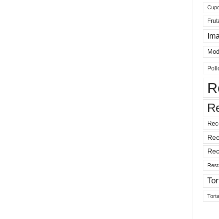
Cup
Frut
Im
Mod
Poll
R
R
Rec
Rec
Rec
Rest
Tor
Tort