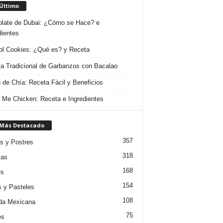
 Último
late de Dubai: ¿Cómo se Hace? e
dientes
l Cookies: ¿Qué es? y Receta
a Tradicional de Garbanzos con Bacalao
 de Chía: Receta Fácil y Beneficios
 Me Chicken: Receta e Ingredientes
 Más Destacado
357
s y Postres
318
tas
168
es
154
s y Pasteles
108
da Mexicana
75
es