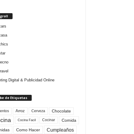
groll
cars
casa
chics
star
tecno
ravel
ting Digital & Publicidad Online
be de Etiquetas
Arroz
entos
Chocolate
Cerveza
cina
Comida
Cocinar
Cocina Facil
Cumpleaños
idas
Como Hacer