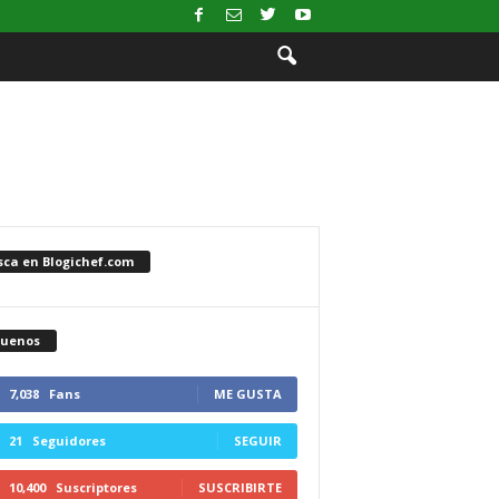
sca en Blogichef.com
guenos
7,038
Fans
ME GUSTA
21
Seguidores
SEGUIR
10,400
Suscriptores
SUSCRIBIRTE