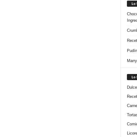
Lo
Choco
Ingre
Crumb
Recet
Pudín
Marry
Lo
Dulce
Rece
Carn
Torta
Comi
Licor