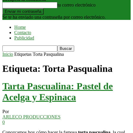
tu correo electrónico
Se te ha enviado una contraseña por correo electrónico.
Home
Contacto
Publicidad
Inicio
Etiquetas
Torta Pasqualina
Etiqueta: Torta Pasqualina
Tarta Pascualina: Pastel de
Acelga y Espinaca
Por
ARLECO PRODUCCIONES
0
Conozcamos hoy cómo hacer la famosa
torta pascualina
, la cual