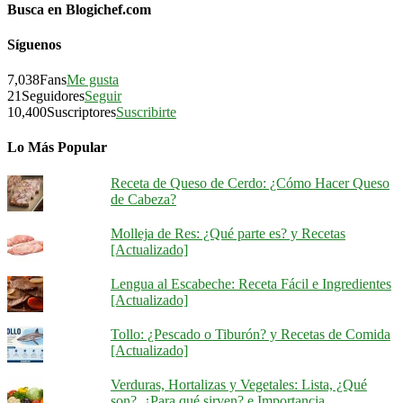
Busca en Blogichef.com
Síguenos
7,038
Fans
Me gusta
21
Seguidores
Seguir
10,400
Suscriptores
Suscribirte
Lo Más Popular
Receta de Queso de Cerdo: ¿Cómo Hacer Queso
de Cabeza?
Molleja de Res: ¿Qué parte es? y Recetas
[Actualizado]
Lengua al Escabeche: Receta Fácil e Ingredientes
[Actualizado]
Tollo: ¿Pescado o Tiburón? y Recetas de Comida
[Actualizado]
Verduras, Hortalizas y Vegetales: Lista, ¿Qué
son?, ¿Para qué sirven? e Importancia