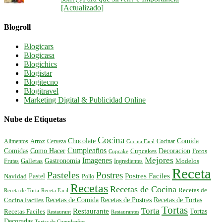
[Actualizado]
Blogroll
Blogicars
Blogicasa
Blogichics
Blogistar
Blogitecno
Blogitravel
Marketing Digital & Publicidad Online
Nube de Etiquetas
Cocina
Comida
Chocolate
Alimentos
Arroz
Cerveza
Cocinar
Cocina Facil
Cumpleaños
Comidas
Como Hacer
Decoracion
Cupcakes
Fotos
Cupcake
Mejores
Imagenes
Gastronomia
Frutas
Galletas
Ingredientes
Modelos
Receta
Pasteles
Postres
Postres Faciles
Pastel
Navidad
Pollo
Recetas
Recetas de Cocina
Recetas de
Receta de Torta
Receta Facil
Recetas de Comida
Recetas de Postres
Recetas de Tortas
Cocina Faciles
Tortas
Torta
Restaurante
Tortas
Recetas Faciles
Restaurant
Restaurantes
Decoradas
Tortas de Cumpleaños