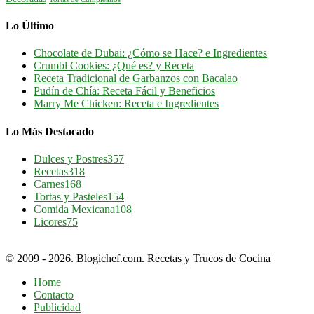
Lo Último
Chocolate de Dubai: ¿Cómo se Hace? e Ingredientes
Crumbl Cookies: ¿Qué es? y Receta
Receta Tradicional de Garbanzos con Bacalao
Pudín de Chía: Receta Fácil y Beneficios
Marry Me Chicken: Receta e Ingredientes
Lo Más Destacado
Dulces y Postres
357
Recetas
318
Carnes
168
Tortas y Pasteles
154
Comida Mexicana
108
Licores
75
© 2009 - 2026. Blogichef.com. Recetas y Trucos de Cocina
Home
Contacto
Publicidad