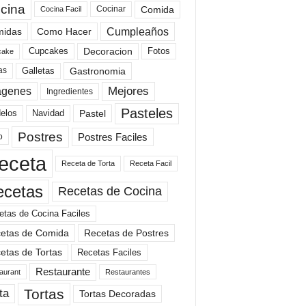
cina
Comida
Cocinar
Cocina Facil
Cumpleaños
idas
Como Hacer
Cupcakes
Fotos
Decoracion
cake
Gastronomia
as
Galletas
Mejores
agenes
Ingredientes
Pasteles
elos
Navidad
Pastel
Postres
Postres Faciles
o
eceta
Receta de Torta
Receta Facil
ecetas
Recetas de Cocina
etas de Cocina Faciles
etas de Comida
Recetas de Postres
etas de Tortas
Recetas Faciles
Restaurante
aurant
Restaurantes
Tortas
ta
Tortas Decoradas