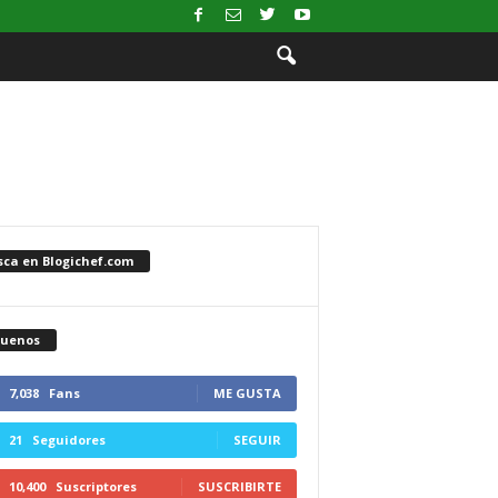
sca en Blogichef.com
guenos
7,038
Fans
ME GUSTA
21
Seguidores
SEGUIR
10,400
Suscriptores
SUSCRIBIRTE