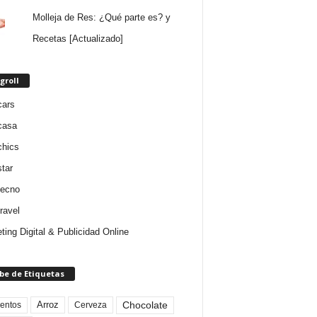
Molleja de Res: ¿Qué parte es? y
Recetas [Actualizado]
groll
cars
casa
chics
star
tecno
ravel
ting Digital & Publicidad Online
be de Etiquetas
Arroz
entos
Chocolate
Cerveza