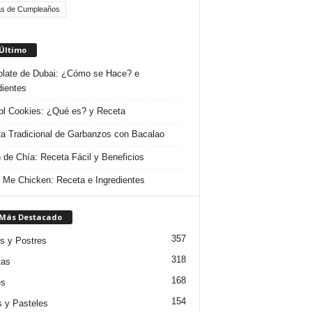
as de Cumpleaños
 Último
late de Dubai: ¿Cómo se Hace? e
dientes
l Cookies: ¿Qué es? y Receta
a Tradicional de Garbanzos con Bacalao
 de Chía: Receta Fácil y Beneficios
 Me Chicken: Receta e Ingredientes
 Más Destacado
357
s y Postres
318
tas
168
es
154
s y Pasteles