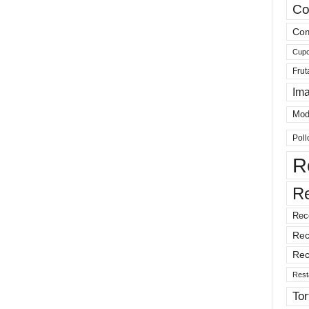
Co
Com
Cup
Frut
Im
Mod
Poll
R
R
Rec
Rec
Rec
Rest
Tor