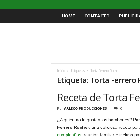
HOME
CONTACTO
PUBLICID
Inicio
Etiquetas
Torta Ferrero Rocher
Etiqueta: Torta Ferrero
Receta de Torta F
Por
ARLECO PRODUCCIONES
0
¿A quién no le gustan los bombones? Para
Ferrero Rocher
, una deliciosa receta par
cumpleaños
, reunión familiar e incluso p