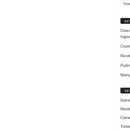
Tort
Lo
Choco
Ingre
Crumb
Recet
Pudín
Marry
Lo
Dulce
Rece
Carn
Torta