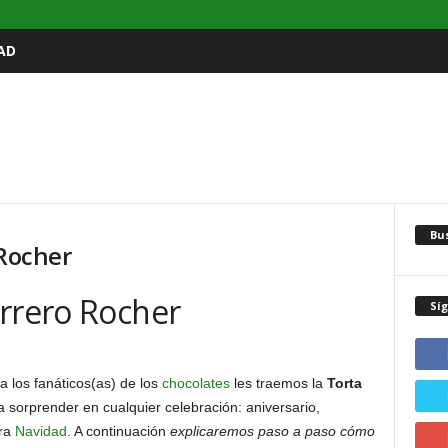
AD
Bu
 Rocher
errero Rocher
Sí
 los fanáticos(as) de los
chocolates
les traemos la
Torta
a sorprender en cualquier celebración: aniversario,
ara
Navidad
. A continuación
explicaremos paso a paso cómo