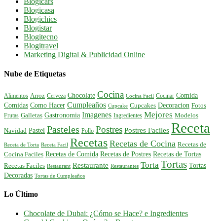
Blogicars
Blogicasa
Blogichics
Blogistar
Blogitecno
Blogitravel
Marketing Digital & Publicidad Online
Nube de Etiquetas
Cocina
Comida
Chocolate
Alimentos
Arroz
Cerveza
Cocinar
Cocina Facil
Cumpleaños
Comidas
Como Hacer
Decoracion
Cupcakes
Fotos
Cupcake
Mejores
Imagenes
Gastronomia
Frutas
Galletas
Ingredientes
Modelos
Receta
Pasteles
Postres
Postres Faciles
Pastel
Navidad
Pollo
Recetas
Recetas de Cocina
Recetas de
Receta de Torta
Receta Facil
Recetas de Comida
Recetas de Postres
Recetas de Tortas
Cocina Faciles
Tortas
Torta
Restaurante
Tortas
Recetas Faciles
Restaurant
Restaurantes
Decoradas
Tortas de Cumpleaños
Lo Último
Chocolate de Dubai: ¿Cómo se Hace? e Ingredientes