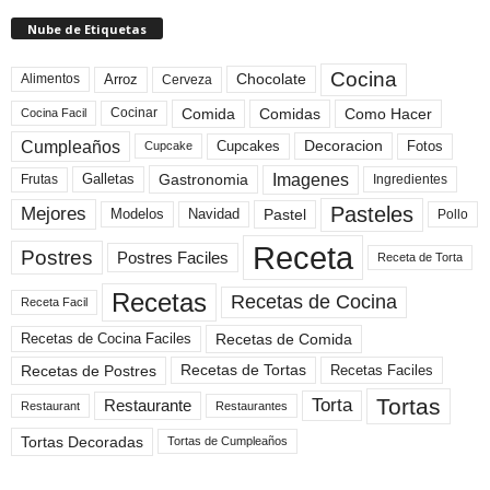
Nube de Etiquetas
Cocina
Arroz
Alimentos
Chocolate
Cerveza
Comida
Comidas
Como Hacer
Cocinar
Cocina Facil
Cumpleaños
Cupcakes
Fotos
Decoracion
Cupcake
Imagenes
Gastronomia
Frutas
Galletas
Ingredientes
Pasteles
Mejores
Modelos
Navidad
Pastel
Pollo
Receta
Postres
Postres Faciles
Receta de Torta
Recetas
Recetas de Cocina
Receta Facil
Recetas de Comida
Recetas de Cocina Faciles
Recetas de Tortas
Recetas de Postres
Recetas Faciles
Tortas
Torta
Restaurante
Restaurant
Restaurantes
Tortas Decoradas
Tortas de Cumpleaños