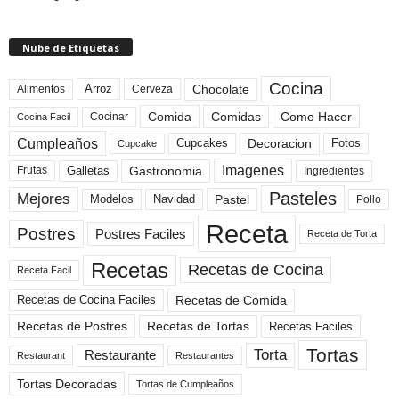
Nube de Etiquetas
Cocina
Arroz
Alimentos
Chocolate
Cerveza
Comida
Comidas
Como Hacer
Cocinar
Cocina Facil
Cumpleaños
Cupcakes
Fotos
Decoracion
Cupcake
Imagenes
Gastronomia
Frutas
Galletas
Ingredientes
Pasteles
Mejores
Modelos
Navidad
Pastel
Pollo
Receta
Postres
Postres Faciles
Receta de Torta
Recetas
Recetas de Cocina
Receta Facil
Recetas de Comida
Recetas de Cocina Faciles
Recetas de Tortas
Recetas de Postres
Recetas Faciles
Tortas
Torta
Restaurante
Restaurant
Restaurantes
Tortas Decoradas
Tortas de Cumpleaños